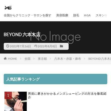
全国からクリニック・サロンを探す
美容医療
脱毛
AGA
スキンケア
BEYOND 六本木店
2022年7月26日
2022年8月8日
HOME
全国
東京都
六本木・赤坂・麻布
BEYOND 六本木
人気記事ランキング
男前に磨きがかかるメンズシェービングの方法を徹底紹
介