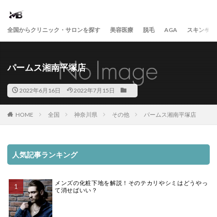
全国からクリニック・サロンを探す
美容医療
脱毛
AGA
スキンケア
パームス湘南平塚店
2022年6月16日
2022年7月15日
HOME
全国
神奈川県
その他
パームス湘南平塚店
人気記事ランキング
メンズの化粧下地を解説！そのテカリやシミはどうやっ
て消せばいい？