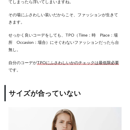
てしまったら浮いてしまいますね。
に知
って
その場にふさわしい装いだからこそ、ファッションが生きて
おく
べき
きます。
用語
せっかく良いコーデをしても、TPO（Time：時 Place：場
3.1
所 Occasion：場合）にそぐわないファッションだったら台
カジ
ュア
無し。
ル
自分のコーデが
TPOにふさわしいかのチェックは最低限必要
3.2
です。
キレ
イめ
4
サイズが合っていない
アイ
テム
がカ
ジュ
アル
かキ
レイ