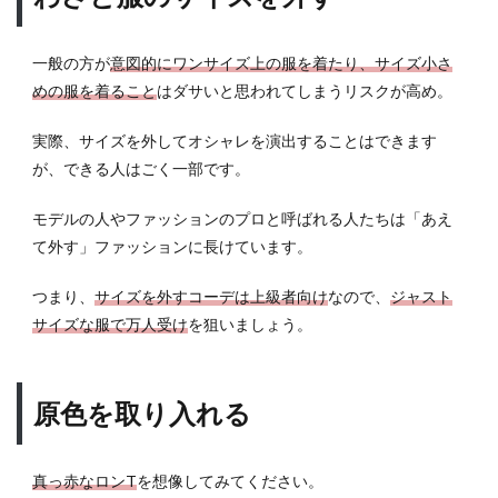
モテ
コー
デの
一般の方が
意図的にワンサイズ上の服を着たり、サイズ小さ
勉強
めの服を着ること
はダサいと思われてしまうリスクが高め。
方法
実際、サイズを外してオシャレを演出することはできます
7.2
が、できる人はごく一部です。
実際
の店
舗に
モデルの人やファッションのプロと呼ばれる人たちは「あえ
行く
て外す」ファッションに長けています。
7.3
つまり、
サイズを外すコーデは上級者向け
なので、
ジャスト
おし
ゃれ
サイズな服で万人受け
を狙いましょう。
な若
者が
集ま
原色を取り入れる
る場
所に
行く
真っ赤なロンT
を想像してみてください。
7.4