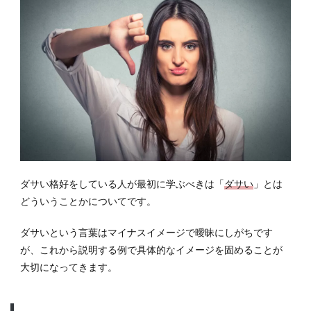
に合
って
いな
い格
好
1.2
サイ
ズが
合っ
てい
ない
1.3
ダサい格好をしている人が最初に学ぶべきは「
ダサい
」とは
不潔
どういうことかについてです。
な印
象
ダサいという言葉はマイナスイメージで曖昧にしがちです
2
が、これから説明する例で具体的なイメージを固めることが
ダサ
大切になってきます。
いコ
ーデ
にな