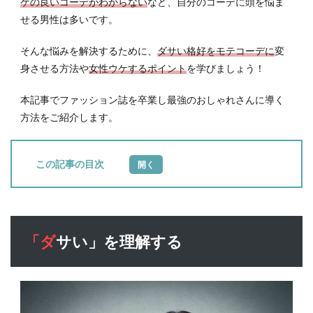
ケの良いコーデがわからない
など、自分のコーデに頭を悩ま
せる男性は多いです。
そんな悩みを解決するために、
ダサい格好をモテコーデに
変
身させる方法や
女性ウケするポイント
を学びましょう！
本記事でファッション誌を卒業し最強のおしゃれさんに導く
方法をご紹介します。
目次
1
「ダ
サ
い」
「ダサい」を理解する
を理
解す
る
1.1
TPO