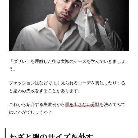
が合
って
いる
か
6.3
清潔
感が
ある
か
「ダサい」を理解した後は実際のケースを学んでいきましょ
う。
7
女性
ウケ
ファッション誌などでよく見られるコーデを真似したりする
最高
と思わぬ失敗をすることがあります。
のオ
シャ
これから紹介する失敗例から
手を出さない分野
を決めてみて
レは
はいかがでしょうか？
誰で
もで
きる
わざと服のサイズを外す
7.1