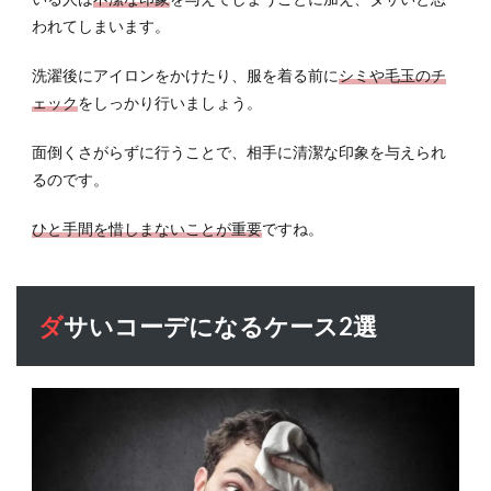
性の
われてしまいます。
ファ
ッシ
洗濯後にアイロンをかけたり、服を着る前に
シミや毛玉のチ
ョン
のチ
ェック
をしっかり行いましょう。
ェッ
クポ
面倒くさがらずに行うことで、相手に清潔な印象を与えられ
イン
るのです。
ト
6.1
ひと手間を惜しまないことが重要
ですね。
一緒
に歩
いて
恥ず
ダサいコーデになるケース2選
かし
くな
いか
6.2
服の
サイ
ズ感