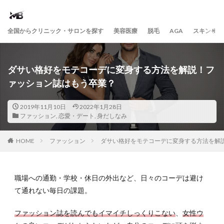
全国からクリニック・サロンを探す
美容医療
脱毛
AGA
スキンケア
ダサい格好をモテコーデに変身する方法を解説！フ
ァッション誌はもう卒業？
2019年11月10日
2022年1月28日
ファッション
,
恋愛・デート
,
身だしなみ
HOME
ファッション
ダサい格好をモテコーデに変身する方法を解
職場への通勤・学校・休日の外出など、日々のコーデは避け
て通れない毎日の課題。
ファッション誌を読んでもイマイチしっくりこない
、
女性ウ