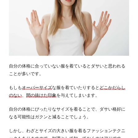
めか
見分
ける
ポイ
ント
4.1
着心
地の
違い
自分の体格に合っていない服を着ているとダサいと思われる
4.2
ことが多いです。
色の
違い
もしも
オーバーサイズ
な服を着ていたりすると
どこかだらし
4.3
のない
、
間の抜けた印象
を与えてしまいます。
シル
エッ
自分の体格にぴったりなサイズを着ることで、ダサい格好に
トの
なる可能性はガクンと減ることでしょう。
違い
4.4
しかし、わざとサイズの大きい服を着るファッションテクニ
自分