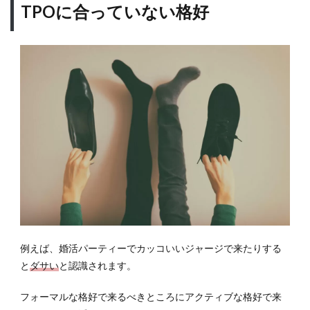
TPOに合っていない格好
るケ
ース
2選
2.1
わざ
と服
のサ
イズ
を外
す
2.2
原色
を取
り入
れる
3
例えば、婚活パーティーでカッコいいジャージで来たりする
モテ
と
ダサい
と認識されます。
コー
デの
フォーマルな格好で来るべきところにアクティブな格好で来
ため