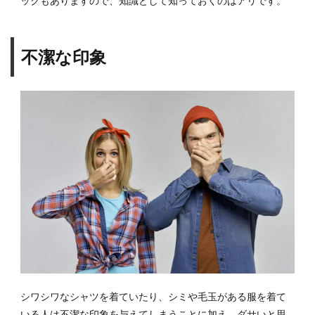
ックもありますので、知識として知っておくのはアリです。
に似
合う
服を
見つ
不潔な印象
ける
こと
5
ダサ
いコ
ーデ
がモ
テコ
ーデ
に変
わる
方法
6
女性
が気
にす
シワシワなシャツを着ていたり、シミや毛玉がある服を着て
る男
いる人は
不潔な印象
を与えてしまうことに加え、ダサいと思