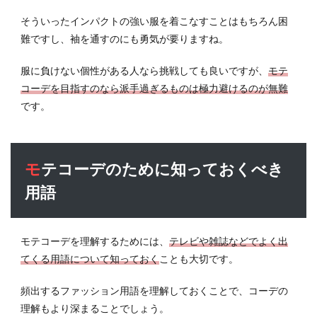
SNS
そういったインパクトの強い服を着こなすことはもちろん困
を活
難ですし、袖を通すのにも勇気が要りますね。
用
8
服に負けない個性がある人なら挑戦しても良いですが、
モテ
モテ
コーデを目指すのなら派手過ぎるものは極力避けるのが無難
コー
です。
デを
日常
にし
て充
実し
モテコーデのために知っておくべき
た人
用語
生
を！
モテコーデを理解するためには、
テレビや雑誌などでよく出
てくる用語について知っておく
ことも大切です。
頻出するファッション用語を理解しておくことで、コーデの
理解もより深まることでしょう。