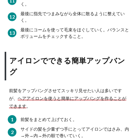
く。
アイ
ロン
最後に指先でつまみながら全体に散るように整えてい
の選
く。
び
最後にコームを使って毛束をほぐしていく。バランスと
方・
買う
ボリュームをチェックすること。
とき
には
ここ
アイロンでできる簡単アップバン
がポ
イン
グ
ト！
5.1
前髪をアップバングさせてスッキリ見せたい人は多いです
プレ
ート
が、
ヘアアイロンを使うと簡単にアップバングを作ることが
の幅
できます
。
をチ
ェッ
前髪をまとめて上げておく。
ク
サイドの髪を少量ずつ手にとってアイロンではさみ、内
5.2
→外→内→外の順で巻いていく。
設定