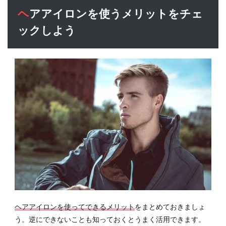
6.1
ヘアアイロンを使うメリットをチェ
高温
まで
ックしよう
設定
でき
る
6.2
扱い
やす
い
6.3
価格
設定
は高
め
7
ヘア
アイ
ヘアアイロンを使ってできるメリット
をまとめておきましょ
ロン
の使
う。逆にできないことも知っておくとうまく活用できます。