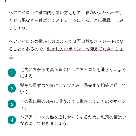
ル
に！
ヘアアイロンの基本的な使い方として、寝癖や天然パーマ、
くせっ毛などを伸ばしてストレートにすることに挑戦してみ
1.3
ましょう。
ヘア
アイ
ロン
ヘアアイロンの動かし方によっては不自然なストレートにな
を使
ることがあるので、
動かし方のポイントも抑えておきましょ
うと
う
。
きは
事前
毛先に向かって真っ直ぐにヘアアイロンを通さないよう
の準
にする。
備を
して
髪を少量ずつの束にしてはさみ、毛先まで均等に通して
おこ
いく。
う！
その際に頭の丸みに沿うように動かしていくのがポイン
2
ト。
ヘア
ヘアアイロンの熱を通しやすくするため、毛束の量は少
アイ
なめにしておきましょう。
ロン
を使
った