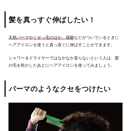
用方
法・
テク
髪を真っすぐ伸ばしたい！
ニッ
クま
とめ
天然パーマやくせっ毛のほか、寝癖
などがついているときに
ヘアアイロンを使うと真っ直ぐに伸ばすことができます。
シャワー＆ドライヤーではなかなか直らないという人は、髪
の毛を乾かしたあとにヘアアイロンを使ってみましょう。
パーマのようなクセをつけたい