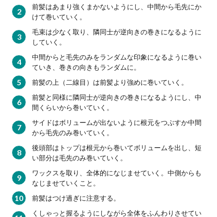
ぱさ
前髪はあまり強くまかないようにし、中間から毛先にか
つく
けて巻いていく。
ので
毛束は少なく取り、隣同士が逆向きの巻きになるように
トリ
していく。
ート
メン
中間からと毛先のみをランダムな印象になるように巻い
トを
ていき、巻きの向きもランダムに。
しっ
前髪の上（二線目）は前髪より強めに巻いていく。
かり
と
前髪と同様に隣同士が逆向きの巻きになるようにし、中
間くらいから巻いていく。
4.4
ワッ
サイドはボリュームが出ないように根元をつぶすか中間
クス
から毛先のみ巻いていく。
はヘ
後頭部はトップは根元から巻いてボリュームを出し、短
アア
い部分は毛先のみ巻いていく。
イロ
ンの
ワックスを取り、全体的になじませていく。中側からも
あと
なじませていくこと。
で
前髪はつけ過ぎに注意する。
5
くしゃっと握るようにしながら全体をふんわりさせてい
ヘア