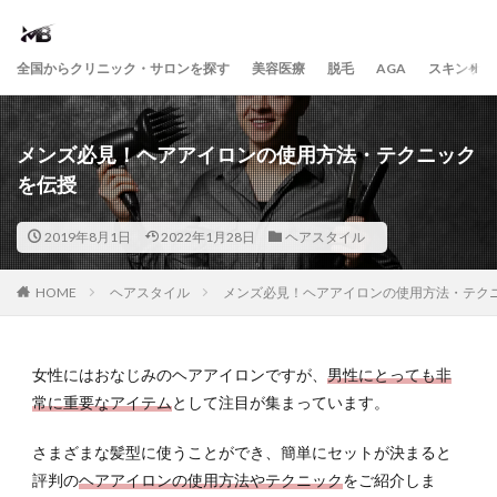
全国からクリニック・サロンを探す
美容医療
脱毛
AGA
スキンケア
メンズ必見！ヘアアイロンの使用方法・テクニック
を伝授
2019年8月1日
2022年1月28日
ヘアスタイル
HOME
ヘアスタイル
メンズ必見！ヘアアイロンの使用方法・テク
女性にはおなじみのヘアアイロンですが、
男性にとっても非
常に重要なアイテム
として注目が集まっています。
さまざまな髪型に使うことができ、簡単にセットが決まると
評判の
ヘアアイロンの使用方法やテクニック
をご紹介しま