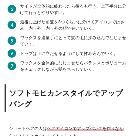
サイドが全体的に終わったら後ろも行う。上下半分に分
温度
をチ
けて行うとやりやすい。
ェッ
最後に上げた前髪を3つくらいに分けてアイロンではさ
ク
み、内→外→内→外の順で巻いていく。
5.3
ワックスを適量手にとって髪の毛に揉み込んでなじませ
立ち
ていく。
上が
トップは上に立たせるようにして揉み込んでいく。
りの
早い
ワックスを全体的になじませたらバランスとボリューム
もの
をチェックしながら髪をちらしていく。
を選
ぶ
5.4
ソフトモヒカンスタイルでアップ
価格
とメ
バング
ーカ
ーも
チェ
ック
ショートヘアの人は
ヘアアイロンでアップバングを作りなが
5.5
らソフトモヒカンに
してみましょう。