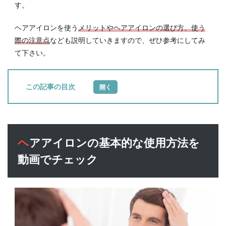
す。
ヘアアイロンを使う
メリットやヘアアイロンの選び方、使う
際の注意点
なども説明していきますので、ぜひ参考にしてみ
て下さい。
目次
1
ヘア
アイ
ロン
ヘアアイロンの基本的な使用方法を
の基
本的
動画でチェック
な使
用方
法を
動画
でチ
ェッ
ク