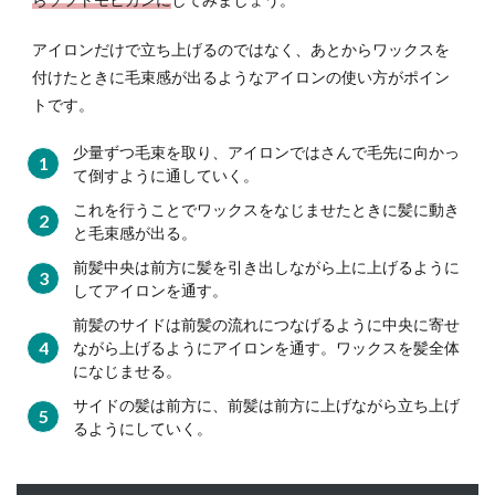
口コ
ミを
アイロンだけで立ち上げるのではなく、あとからワックスを
確認
付けたときに毛束感が出るようなアイロンの使い方がポイン
して
トです。
おこ
う
少量ずつ毛束を取り、アイロンではさんで毛先に向かっ
6
て倒すように通していく。
ヘア
これを行うことでワックスをなじませたときに髪に動き
アイ
と毛束感が出る。
ロン
は
前髪中央は前方に髪を引き出しながら上に上げるように
「サ
してアイロンを通す。
ロン
前髪のサイドは前髪の流れにつなげるように中央に寄せ
用」
ながら上げるようにアイロンを通す。ワックスを髪全体
を買
になじませる。
って
おく
サイドの髪は前方に、前髪は前方に上げながら立ち上げ
のが
るようにしていく。
ベス
ト！