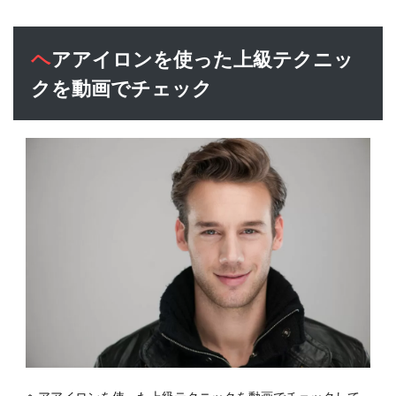
セを
つけ
たい
ヘアアイロンを使った上級テクニッ
3.3
クを動画でチェック
髪を
簡単
に立
ち上
げた
い
3.4
髪を
乾か
すこ
とは
でき
ない
4
ヘア
アイ