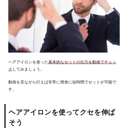
1.1
ヘア
アイ
ロン
を使
って
クセ
を伸
ばそ
う
ヘアアイロンを使った
基本的なセットの仕方を動画でチェッ
1.2
ク
してみましょう。
ヘア
アイ
動画を見ながら行えば非常に簡単に短時間でセットが可能で
ロン
す。
を使
って
パー
マの
ヘアアイロンを使ってクセを伸ば
よう
そう
なス
タイ