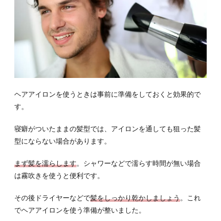
ロン
を使
うメ
リッ
トを
チェ
ック
しよ
う
ヘアアイロンを使うときは事前に準備をしておくと効果的で
3.1
す。
髪を
真っ
寝癖がついたままの髪型では、アイロンを通しても狙った髪
すぐ
伸ば
型にならない場合があります。
した
い！
まず髪を濡らします
。シャワーなどで濡らす時間が無い場合
は霧吹きを使うと便利です。
3.2
パー
マの
その後ドライヤーなどで
髪をしっかり乾かしましょう
。これ
よう
でヘアアイロンを使う準備が整いました。
なク