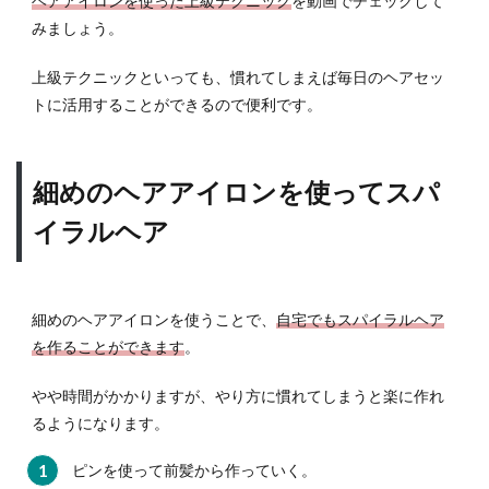
ヘアアイロンを使った上級テクニック
を動画でチェックして
ロン
みましょう。
を使
う時
上級テクニックといっても、慣れてしまえば毎日のヘアセッ
の注
意点
トに活用することができるので便利です。
4.1
温度
を上
細めのヘアアイロンを使ってスパ
げす
イラルヘア
ぎな
い
4.2
アイ
細めのヘアアイロンを使うことで、
自宅でもスパイラルヘア
ロン
を作ることができます
。
を通
す時
やや時間がかかりますが、やり方に慣れてしまうと楽に作れ
間に
注意
るようになります。
4.3
ピンを使って前髪から作っていく。
髪が