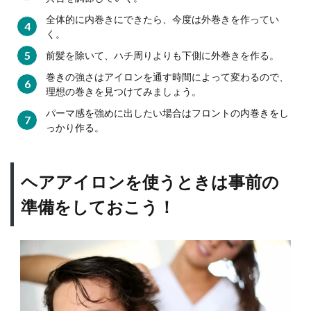
アイ
ロン
全体的に内巻きにできたら、今度は外巻きを作ってい
でで
く。
きる
前髪を除いて、ハチ周りよりも下側に外巻きを作る。
簡単
アッ
巻きの強さはアイロンを通す時間によって変わるので、
プバ
理想の巻きを見つけてみましょう。
ング
パーマ感を強めに出したい場合はフロントの内巻きをし
2.3
っかり作る。
ソフ
トモ
ヒカ
ヘアアイロンを使うときは事前の
ンス
タイ
準備をしておこう！
ルで
アッ
プバ
ング
3
ヘア
アイ