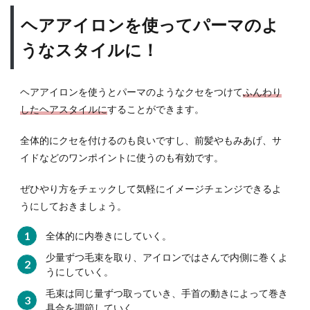
上級
ヘアアイロンを使ってパーマのよ
テク
ニッ
うなスタイルに！
クを
動画
でチ
ヘアアイロンを使うとパーマのようなクセをつけて
ふんわり
ェッ
したヘアスタイルに
することができます。
ク
2.1
全体的にクセを付けるのも良いですし、前髪やもみあげ、サ
細め
イドなどのワンポイントに使うのも有効です。
のヘ
アア
ぜひやり方をチェックして気軽にイメージチェンジできるよ
イロ
ンを
うにしておきましょう。
使っ
てス
全体的に内巻きにしていく。
パイ
少量ずつ毛束を取り、アイロンではさんで内側に巻くよ
ラル
うにしていく。
ヘア
毛束は同じ量ずつ取っていき、手首の動きによって巻き
2.2
具合を調節していく。