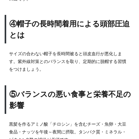
が白
髪を
促進
する
④帽子の長時間着用による頭部圧迫
理由
とは
2.4
④帽
子の
サイズの合わない帽子を長時間被ると頭皮血行が悪化しま
長時
す。紫外線対策とのバランスを取り、定期的に脱帽する習慣
間着
用に
をつけましょう。
よる
頭部
圧迫
⑤バランスの悪い食事と栄養不足の
とは
2.5
影響
⑤バ
ラン
スの
黒髪を作るアミノ酸「チロシン」を含むチーズ・魚卵・大豆
悪い
食品・ナッツを午後～夜間に摂取。タンパク質・ミネラル・
食事