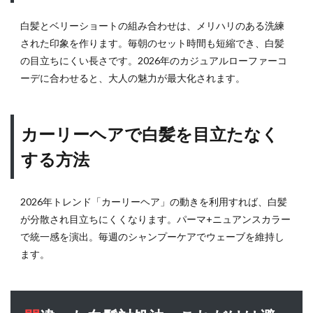
Q1：
20代
白髪とベリーショートの組み合わせは、メリハリのある洗練
なの
された印象を作ります。毎朝のセット時間も短縮でき、白髪
に白
髪が
の目立ちにくい長さです。2026年のカジュアルローファーコ
増え
ーデに合わせると、大人の魅力が最大化されます。
てい
ま
す。
カーリーヘアで白髪を目立たなく
若白
髪の
する方法
原因
と対
策
は？
2026年トレンド「カーリーヘア」の動きを利用すれば、白髪
が分散され目立ちにくくなります。パーマ+ニュアンスカラー
7.2
で統一感を演出。毎週のシャンプーケアでウェーブを維持し
Q2：
市販
ます。
の白
髪染
めで
おす