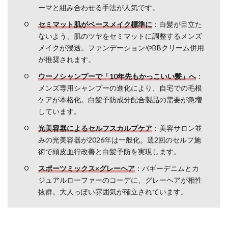
活か
ーマと組み合わせる手法が人気です。
す選
セミマット肌がベースメイク標準に
：白髪が目立た
択肢
ないよう、肌のツヤをセミマットに調整するメンズ
は
メイクが浸透。ファンデーションやBBクリーム併用
4.1
が推奨されます。
白髪
ウーノシャンプーで「10年先もかっこいい髪」へ
染め
：
をす
メンズ専用シャンプーの進化により、自宅での毛根
るな
ケアが本格化。白髪予防成分配合製品の需要が急増
ら美
しています。
容室
と自
光美容器によるセルフスカルプケア
：美容サロン並
宅ど
みの光美容器が2026年は一般化。週2回のセルフ施
ちら
術で頭皮血行改善と白髪予防を実現します。
が正
解？
スポーツミックス×グレーヘア
：バギーデニムとカ
ジュアルローファーのコーデに、グレーヘアが相性
4.2
抜群。大人っぽい雰囲気が確立されています。
ロマ
ンス
グレ
ーで