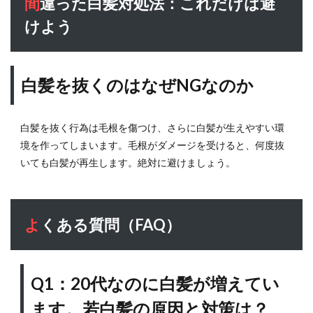
間違った白髪対処法：これだけは避
すめ
けよう
の製
品
は？
ダメ
ージ
白髪を抜くのはなぜNGなのか
は大
丈
夫？
白髪を抜く行為は毛根を傷つけ、さらに白髪が生えやすい環
7.3
境を作ってしまいます。毛根がダメージを受けると、何度抜
Q3：
いても白髪が再生します。絶対に避けましょう。
グレ
ーヘ
アに
する
よくある質問（FAQ）
場
合、
どう
やっ
Q1：20代なのに白髪が増えてい
てメ
ンテ
ます。若白髪の原因と対策は？