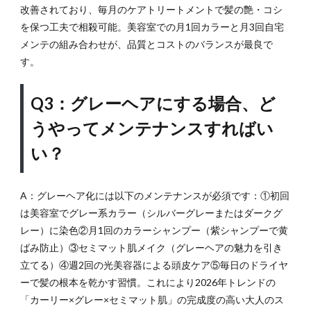
改善されており、毎月のケアトリートメントで髪の艶・コシ
を保つ工夫で相殺可能。美容室での月1回カラーと月3回自宅
メンテの組み合わせが、品質とコストのバランスが最良で
す。
Q3：グレーヘアにする場合、ど
うやってメンテナンスすればい
い？
A：グレーヘア化には以下のメンテナンスが必須です：①初回
は美容室でグレー系カラー（シルバーグレーまたはダークグ
レー）に染色②月1回のカラーシャンプー（紫シャンプーで黄
ばみ防止）③セミマット肌メイク（グレーヘアの魅力を引き
立てる）④週2回の光美容器による頭皮ケア⑤毎日のドライヤ
ーで髪の根本を乾かす習慣。これにより2026年トレンドの
「カーリー×グレー×セミマット肌」の完成度の高い大人のス