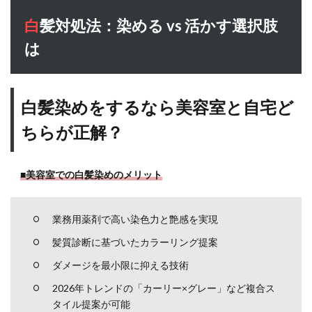
魅力
白髪対処法：染める vs 活かす選択肢
を引
き出
は
すに
は
5
白髪染めをするなら美容室と自宅ど
白髪
に似
ちらが正解？
合う
おし
ゃれ
■美容室での白髪染めのメリット
なヘ
アス
タイ
ル
業務用薬剤で高い染色力と艶感を実現
は？
髪質診断に基づいたカラーリング提案
5.1
ダメージを最小限に抑える技術
ベリ
ーシ
2026年トレンドの「カーリー×グレー」など複合ス
ョー
タイル提案が可能