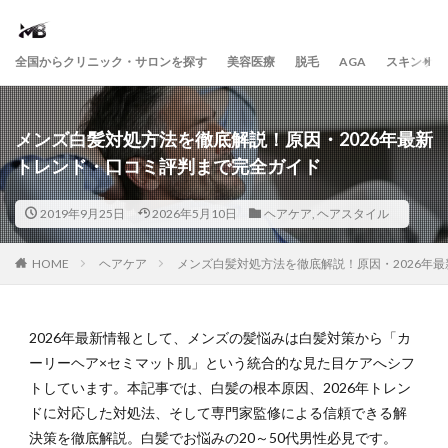
全国からクリニック・サロンを探す
美容医療
脱毛
AGA
スキンケア
メンズ白髪対処方法を徹底解説！原因・2026年最新
トレンド・口コミ評判まで完全ガイド
2019年9月25日
2026年5月10日
ヘアケア
,
ヘアスタイル
HOME
ヘアケア
メンズ白髪対処方法を徹底解説！原因・2026年
2026年最新情報として、メンズの髪悩みは白髪対策から「カ
ーリーヘア×セミマット肌」という統合的な見た目ケアへシフ
トしています。本記事では、白髪の根本原因、2026年トレン
ドに対応した対処法、そして専門家監修による信頼できる解
決策を徹底解説。白髪でお悩みの20～50代男性必見です。