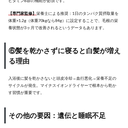
ビタミンB群の補給が必須です。
と栄
養不
足の
【専門家監修】
栄養士による推奨：1日のタンパク質摂取量を
影響
体重×1.2g（体重70kgなら84g）に設定することで、毛根の栄
養状態が3ヶ月で改善されるというデータもあります。
2.6
⑥髪
を乾
かさ
⑥髪を乾かさずに寝ると白髪が増え
ずに
寝る
る理由
と白
髪が
増え
入浴後に髪を乾かさないと頭皮冷却→血行悪化→栄養不足の
る理
サイクルが発生。マイナスイオンドライヤーで根本から乾か
由
す習慣が重要です。
2.7
その
他の
その他の要因：遺伝と睡眠不足
要
因：
遺伝