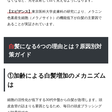
なくなると、光を反射して白く見えるようになります。
色素
の役
【エビデンス】
東京医科大学皮膚科の研究により、メラニン
割と
色素産生細胞（メラノサイト）の機能低下が白髪の主要因で
は
あることが実証されています。
2
白髪
にな
る6
白髪になる6つの理由とは？原因別対
つの
理由
策ガイド
と
は？
原因
別対
①加齢による白髪増加のメカニズム
策ガ
イド
は
2.1
①加
細胞の活性化が低下する30代中盤から白髪が急増します。頭
齢に
皮血管の詰まりも要因となるため、毎日の頭皮ブラッシング
よる
白髪