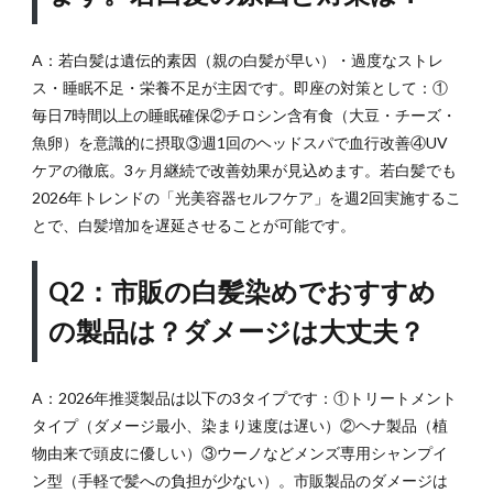
ナン
スす
れば
A：若白髪は遺伝的素因（親の白髪が早い）・過度なストレ
い
ス・睡眠不足・栄養不足が主因です。即座の対策として：①
い？
毎日7時間以上の睡眠確保②チロシン含有食（大豆・チーズ・
8
魚卵）を意識的に摂取③週1回のヘッドスパで血行改善④UV
まと
ケアの徹底。3ヶ月継続で改善効果が見込めます。若白髪でも
め：
2026
2026年トレンドの「光美容器セルフケア」を週2回実施するこ
年白
とで、白髪増加を遅延させることが可能です。
髪対
策は
「個
Q2：市販の白髪染めでおすすめ
性活
の製品は？ダメージは大丈夫？
か
し」
と
「多
A：2026年推奨製品は以下の3タイプです：①トリートメント
角的
タイプ（ダメージ最小、染まり速度は遅い）②ヘナ製品（植
ケ
物由来で頭皮に優しい）③ウーノなどメンズ専用シャンプイ
ア」
ン型（手軽で髪への負担が少ない）。市販製品のダメージは
へ