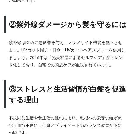
が効果的です。
増加
のメ
カニ
②紫外線ダメージから髪を守るには
ズム
は
2.2
紫外線はDNAに悪影響を与え、メラノサイト機能を低下させ
②紫
ます。UVカット帽子・日傘・UVカットヘアスプレーを併用し
外線
ましょう。2026年は「光美容器によるセルフケア」がトレン
ダメ
ージ
ド化しており、自宅での頭皮ケアが重視されています。
から
髪を
守る
③ストレスと生活習慣が白髪を促進
には
する理由
2.3
③ス
トレ
スと
不規則な生活や食生活の乱れにより、毛根への栄養供給が悪
生活
化し血行不良に。仕事とプライベートのバランス改善が予防
習慣
の鍵です。