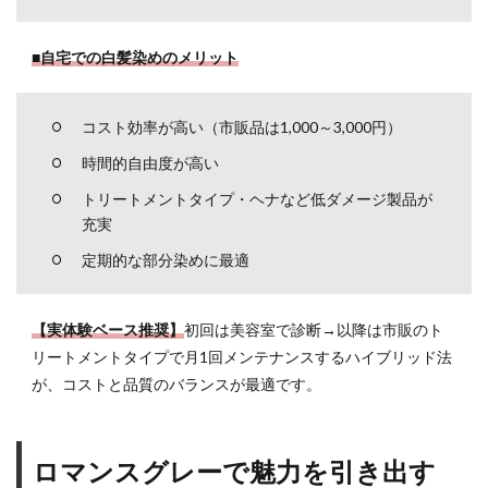
トが
白髪
を活
■自宅での白髪染めのメリット
かせ
る理
由
コスト効率が高い（市販品は1,000～3,000円）
5.2
時間的自由度が高い
カー
リー
トリートメントタイプ・ヘナなど低ダメージ製品が
ヘア
充実
で白
髪を
定期的な部分染めに最適
目立
たな
くす
【実体験ベース推奨】
初回は美容室で診断→以降は市販のト
る方
リートメントタイプで月1回メンテナンスするハイブリッド法
法
が、コストと品質のバランスが最適です。
6
間違
った
ロマンスグレーで魅力を引き出す
白髪