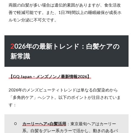
と睡
両親の白髪が多い場合は遺伝的素因がありますが、食生活改
眠不
善で軽減可能です。また、1日7時間以上の睡眠確保が成長ホ
足
ルモン分泌に不可欠です。
3
2026
年の
最新
2026年の最新トレンド：白髪ケアの
トレ
新常識
ン
ド：
白髪
ケア
【GQ Japan・メンズノンノ最新情報2026】
の新
常識
2026年のメンズビューティトレンドは単なる白髪染めから
4
「多角的ケア」へシフト。以下のポイントが注目されていま
白髪
す：
対処
法：
染め
カーリーヘア×白髪活用
：東京最旬ヘアはカーリー
る
系。白髪をグレー系カラーで活かし、動きのあるパ
vs