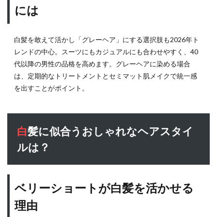
対処
には
法：
これ
だけ
白髪を敢えて活かし「グレーヘア」にする選択肢も2026年ト
は避
けよ
レンドの中心。スーツにもカジュアルにも合わせやすく、40
う
代以降の男性の品格を高めます。グレーヘアに染める場合
は、定期的なトリートメントとセミマット肌メイクで統一感
6.1
を出すことがポイント。
白髪
を抜
くの
はな
ぜNG
白髪に似合うおしゃれなヘアスタイ
なの
ルは？
か
7
よ
くある質
問
ベリーショートが白髪を活かせる
（FAQ）
理由
7.1