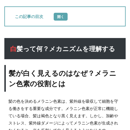
目次
1
白髪
って
何？
白髪って何？メカニズムを理解する
メカ
ニズ
ムを
理解
髪が白く見えるのはなぜ？メラニ
する
1.1
ン色素の役割とは
髪が
白く
見え
髪の色を決めるメラニン色素は、紫外線を吸収して細胞を守
るの
る働きをする重要な成分です。メラニン色素が正常に機能し
はな
ている場合、髪は褐色となり黒く見えます。しかし、加齢や
ぜ？
メラ
ストレス、紫外線ダメージによってメラニン色素が生成され
ニン