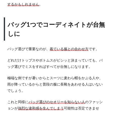
2
するかもしれません
。
手持
ち系
バッ
バッグ1つでコーディネイトが台無
グの
種類
しに
と特
徴
2.1
バッグ選びで重要なのが、
着ている服との合わせ方
です。
トー
トバ
どれだけトップスやボトムスがビシッと決まっていても、バ
ッグ
ッグ選びでミスをすればすべてが台無しになります。
2.2
ビジ
極端な例ですが暑いからとスーツに麦わら帽をかぶる人や、
ネス
雨が降っているからと普段の服に長靴をあわせる人はいない
バッ
でしょう。
グ/ブ
リー
これと同様に
バッグ選びのセオリーを知らない人
のファッシ
フケ
ース
ョンが
強烈な違和感を生んでしまう
可能性は否定できませ