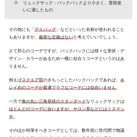
リュックサック：バックパックより小さく、普段使
いに適したもの
その他にも「
デイバッグ
」などといった名称が使われること
もありますが、
厳密な定義はない
と考えていいでしょう。
さて肝心のコーデですが、バックパックには様々な形状・デ
ザイン・カラーがあるため一概に似合うコーデというのはあ
りません。
例えば
スクエア型
のきちっとしたバックパックであれば、
キ
レイめのコーデが最適でラフなコーデには似合いません
。
一方で
角の丸い三角形状のスタンダード
なリュックサックは
ほとんどのコーデに合いますが、サロン系などにはミスマッ
チ
。
そのほか特筆すべきコーデとしては、数年前に世代間で物議