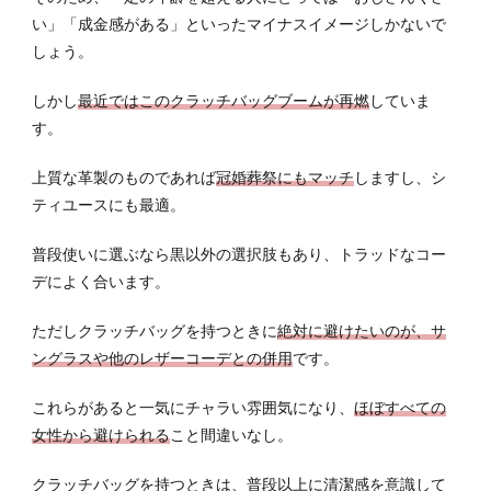
い」「成金感がある」といったマイナスイメージしかないで
しょう。
しかし
最近ではこのクラッチバッグブームが再燃
していま
す。
上質な革製のものであれば
冠婚葬祭にもマッチ
しますし、シ
ティユースにも最適。
普段使いに選ぶなら黒以外の選択肢もあり、トラッドなコー
デによく合います。
ただしクラッチバッグを持つときに
絶対に避けたいのが、サ
ングラスや他のレザーコーデとの併用
です。
これらがあると一気にチャラい雰囲気になり、
ほぼすべての
女性から避けられる
こと間違いなし。
クラッチバッグを持つときは、普段以上に清潔感を意識して