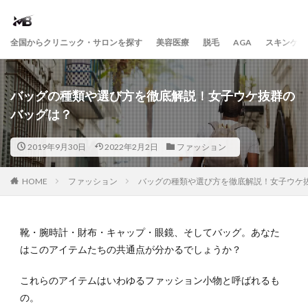
全国からクリニック・サロンを探す
美容医療
脱毛
AGA
スキンケア
バッグの種類や選び方を徹底解説！女子ウケ抜群の
バッグは？
2019年9月30日
2022年2月2日
ファッション
HOME
ファッション
バッグの種類や選び方を徹底解説！女子ウケ
靴・腕時計・財布・キャップ・眼鏡、そしてバッグ。あなた
はこのアイテムたちの共通点が分かるでしょうか？
これらのアイテムはいわゆるファッション小物と呼ばれるも
の。