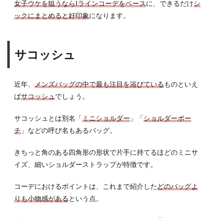
女子ウケを狙うならIラインコーデをベース
に、できるだけ
シ
ックにまとめると好印象
になります。
サコッシュ
近年、
メンズバッグの中で最も注目を浴びている
ものといえ
ば
サコッシュ
でしょう。
サコッシュとは別名「
ミニショルダー
」「
ショルダーポー
チ
」などの呼び名もあるバッグ。
きちっと角のある四角形の形状で片手に持てるほどのミニサ
イズ、細いショルダーストラップが特徴です。
コーデにおけるポイントは、これまで紹介した
どのバッグよ
りも小物感がある
という点。