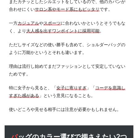
またカチッとしたシルエットをしているので、他のカバンが
合わせにくい
サロン系やモード系にもピッタリ
です。
一方
カジュアル
や
スポーツ
に合わないかというとそうでもな
く、より
大人感を出すワンポイントに採用可能
。
ただしサイズなどの使い勝手も含めて、ショルダーバッグの
ように万能かというとそれも違います。
理由は流行し始めてまだファッションとして安定していない
ためです。
特に女子から見ると、「
女子に寄りすぎ
」「
コーデを意識し
すぎた感がある
」という意見になることも。
使いどころや見せる相手には注意が必要かもしれません。
バッグのカラー選びで押さえたい2つ