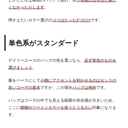
くなかったりします
。
押さえたいカラー選びの
コツはたった2つだけ
です。
単色系がスタンダード
デイリーユースのバッグの色を選ぶなら、
必ず単色のものを
選びましょう
。
服をベースにして
小物にアクセントを利かせるのはセンスの
良いコーデの基本
ですが、この場合
バッグは例外
です。
バッグはコーデの中でも見える範囲や存在感が大きいため、
ここに
柄物やツートンカラーを使うとうるさい
印象になりま
す。