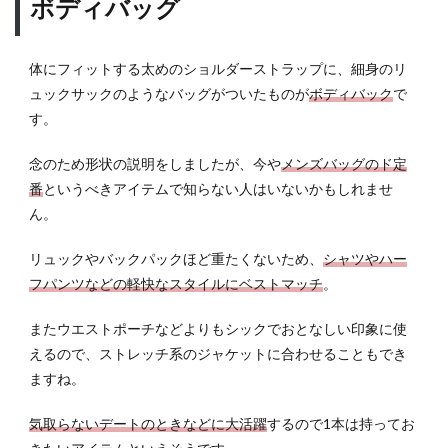
ボディバッグ
体にフィットする太めのショルダーストラップに、細身のリ
ュックサックのようなバッグがついたものが
ボディバック
で
す。
念のため形状の説明をしましたが、今や
メンズバッグのド定
番
というべきアイテムで知らない人はいないかもしれませ
ん。
リュックやバックパックほど重たくないため、
シャツやハー
フパンツなどの軽快なスタイルにベストマッチ
。
またウエストポーチなどよりもシックでおとなしい印象に使
えるので、ストレッチ系のジャケットに合わせることもでき
ますね。
気取らないデートのときなどに大活躍
するので1本は持ってお