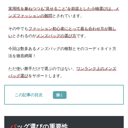
実用性を兼ねつつも”見せること”を前提とした小物選びは、メ
ンズファッションの難問
とされています。
その中でも
ファッション初心者にとって最も合わせ方が難し
い
とされるのが
メンズバッグの選び方
です。
今回は数多あるメンズバッグの種類とそのコーディネイト方
法を徹底網羅！
ただ使い勝手だけで選ぶのではない、
ワンランク上のメンズ
バッグ選び
をサポートします。
目次
1
バッ
グ選
びの
バッグ選びの重要性
重要