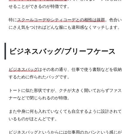
系が
せることができるのが特徴です。
スタ
ンダ
特に
スクールコーデやシティコーデとの相性は抜群
。色合い
ード
にさえ気をつければどんな服にも違和感なくマッチします。
5.2
バッ
グの
ビジネスバッグ/ブリーフケース
色は
ボト
ムス
ビジネスバッグ
はその名の通り、仕事で使う書類などを収納
に合
わせ
するために作られたバッグです。
よう
トートに似た形状ですが、クチが大きく開いておらずファス
6
ナーなどで閉じられるのが特徴。
機能
性も
無視
また中身に何も入れていなくても自立するように設計されて
でき
いるものがほとんどです。
ない
ポイ
ビジネスバッグというからには仕事用のカバンという感じが
ント