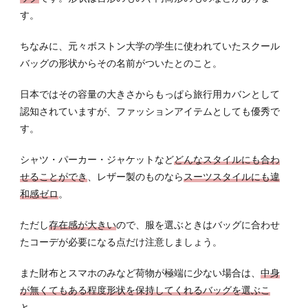
グの
す。
種類
や選
ちなみに、元々ボストン大学の学生に使われていたスクール
び方
バッグの形状からその名前がついたとのこと。
まと
め
日本ではその容量の大きさからもっぱら旅行用カバンとして
認知されていますが、ファッションアイテムとしても優秀で
す。
シャツ・パーカー・ジャケットなど
どんなスタイルにも合わ
せることができ
、レザー製のものなら
スーツスタイルにも違
和感ゼロ
。
ただし
存在感が大きい
ので、服を選ぶときはバッグに合わせ
たコーデが必要になる点だけ注意しましょう。
また財布とスマホのみなど荷物が極端に少ない場合は、
中身
が無くてもある程度形状を保持してくれるバッグを選ぶこ
と
。