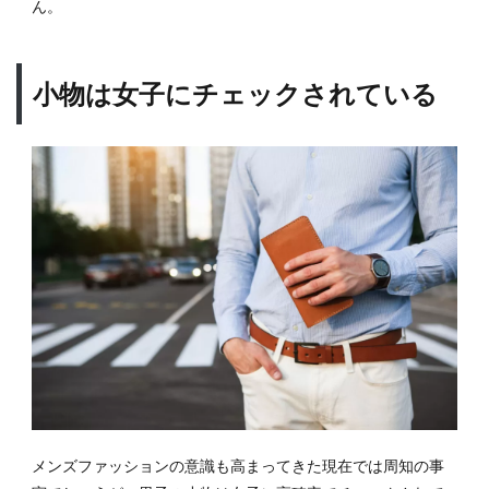
ん。
2.3
ボス
トン
バッ
小物は女子にチェックされている
グ
2.4
クラ
ッチ
バッ
グ/セ
カン
ドバ
ッグ
3
背負
う系
バッ
グの
種類
と特
メンズファッションの意識も高まってきた現在では周知の事
徴