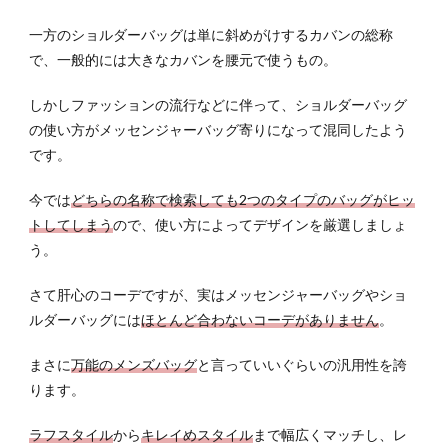
一方のショルダーバッグは単に斜めがけするカバンの総称
で、一般的には大きなカバンを腰元で使うもの。
しかしファッションの流行などに伴って、ショルダーバッグ
の使い方がメッセンジャーバッグ寄りになって混同したよう
です。
今では
どちらの名称で検索しても2つのタイプのバッグがヒッ
トしてしまう
ので、使い方によってデザインを厳選しましょ
う。
さて肝心のコーデですが、実はメッセンジャーバッグやショ
ルダーバッグには
ほとんど合わないコーデがありません
。
まさに
万能のメンズバッグ
と言っていいぐらいの汎用性を誇
ります。
ラフスタイル
から
キレイめスタイル
まで幅広くマッチし、レ