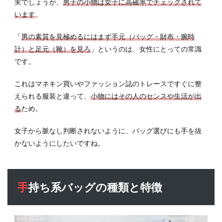
実でしょうが、
男子の小物は女子に高確率でチェックされて
います
。
3.1
バッ
クパ
「
男の素質を見極めるにはまず手元（バッグ・財布・腕時
ック/
計）と足元（靴）を見ろ
」というのは、女性にとっての常識
リュ
です。
ック
サッ
これはマネキン買いやファッション誌のトレースですぐに整
ク
えられる服装と違って、
小物にはその人のセンスや生活が出
3.2
る
ため。
ダッ
フル
女子から脈なし判断されないように、バッグ選びにも手を抜
バッ
かないようにしたいですね。
グ
4
肩が
け＆
手持ち系バッグの種類と特徴
身に
つけ
る系
バッ