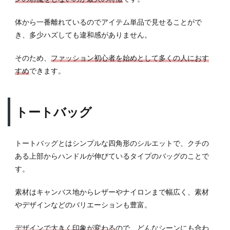
スト
ポー
体から一番離れているのでアイテム単品で見せることがで
チ
き、多少ハズしても違和感がありません。
4.4
サコ
そのため、
ファッション初心者を始めとして多くの人におす
ッシ
すめ
できます。
ュ
5
バッ
トートバッグ
グの
カラ
ー選
トートバッグとはシンプルな四角形のシルエットで、クチの
びで
ある上部からハンドルが伸びているタイプのバッグのことで
押さ
えた
す。
い2
つの
素材はキャンバス地からレザーやナイロンまで幅広く、素材
コツ
やデザインなどのバリエーションも豊富。
5.1
デザインで大きく印象が変わる
ので、どんなシーンにも合わ
単色