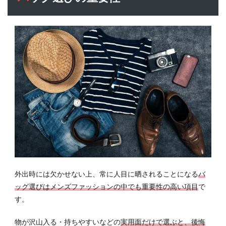
性
1.1
バッ
グ1つ
でコ
ーデ
ィネ
イト
が台
無し
に
1.2
小物
は女
子に
外出時には欠かせない上、常に人目に晒されることになる
バ
チェ
ック
ッグ選びはメンズファッションの中でも重要性の高い項目
で
され
す。
てい
る
物が沢山入る・持ちやすいなどの
実用面だけで選ぶと、後悔