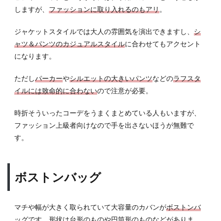
しますが、
ファッションに取り入れるのもアリ
。
6.1
内容
ジャケットスタイルでは大人の雰囲気を演出できますし、
シ
量は
ャツ＆パンツのカジュアルスタイル
に合わせてもアクセント
絶対
になります。
にチ
ェッ
ク
ただし
パーカー
や
シルエットの大きいパンツ
などの
ラフスタ
イルには致命的に合わない
ので注意が必要。
6.2
サイ
時折そういったコーデをうまくまとめている人もいますが、
ドポ
ケッ
ファッション上級者向けなので手を出さないほうが無難で
トや
す。
内ポ
ケッ
トは
意外
ボストンバッグ
に重
要
マチや幅が大きく取られていて大容量のカバンが
ボストンバ
7
ッグ
です。形状は台形のものや円筒形のものなどがありま
バッ