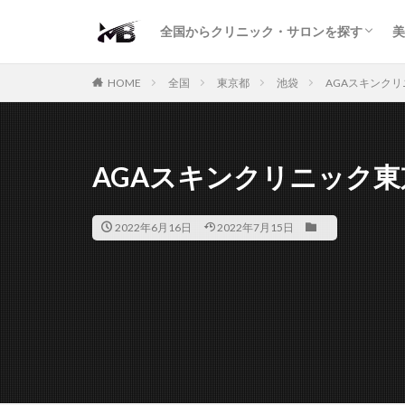
二重・まぶた
鼻の形
小顔・輪郭
痩身・医療ダイエット
肌の悩み・スキンケア
わきが・多汗症
AGA
包茎・ED
医療脱毛
脱毛サロン
パーソナルジム
全国からクリニック・サロンを探す
美
二重・まぶた
鼻の形
小顔・輪郭
痩身・医療ダイエット
肌の悩み・スキンケア
わきが・多汗症
AGA
包茎・ED
医療脱毛
脱毛サロン
パーソナルジム
HOME
全国
東京都
池袋
AGAスキンク
AGAスキンクリニック東
2022年6月16日
2022年7月15日