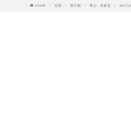
HOME
全国
東京都
青山・表参道
AiZ CLI