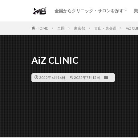
二重・まぶた
鼻の形
小顔・輪郭
痩身・医療ダイエット
肌の悩み・スキンケア
わきが・多汗症
AGA
包茎・ED
医療脱毛
脱毛サロン
パーソナルジム
全国からクリニック・サロンを探す
美
二重・まぶた
鼻の形
小顔・輪郭
痩身・医療ダイエット
肌の悩み・スキンケア
わきが・多汗症
AGA
包茎・ED
医療脱毛
脱毛サロン
パーソナルジム
HOME
全国
東京都
青山・表参道
AiZ CLI
AiZ CLINIC
2022年6月16日
2022年7月15日