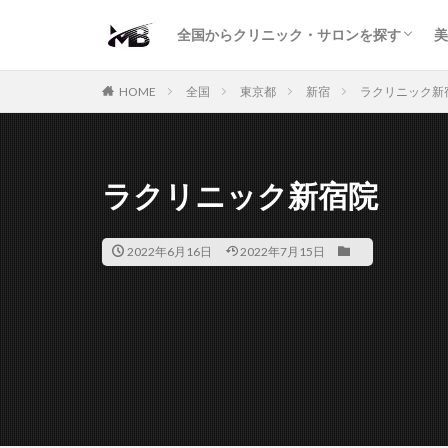
二重・まぶた
鼻の形
小顔・輪郭
痩身・医療ダイエット
肌の悩み・スキンケア
わきが・多汗症
AGA
包茎・ED
医療脱毛
脱毛サロン
パーソナルジム
全国からクリニック・サロンを探す
美
二重・まぶた
鼻の形
小顔・輪郭
痩身・医療ダイエット
肌の悩み・スキンケア
わきが・多汗症
AGA
包茎・ED
医療脱毛
脱毛サロン
パーソナルジム
HOME
全国
東京都
新宿
ラクリニック新
ラクリニック新宿院
2022年6月16日
2022年7月15日