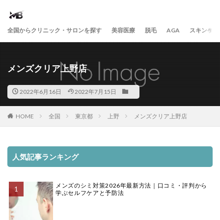
全国からクリニック・サロンを探す
美容医療
脱毛
AGA
スキンケア
メンズクリア上野店
2022年6月16日
2022年7月15日
HOME
全国
東京都
上野
メンズクリア上野店
人気記事ランキング
メンズのシミ対策2026年最新方法｜口コミ・評判から
学ぶセルフケアと予防法