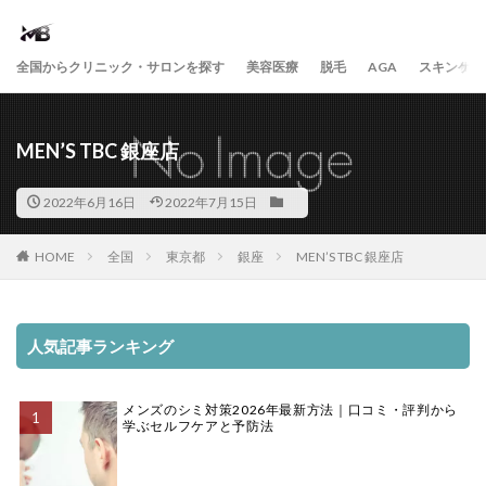
全国からクリニック・サロンを探す
美容医療
脱毛
AGA
スキンケア
MEN’S TBC 銀座店
2022年6月16日
2022年7月15日
HOME
全国
東京都
銀座
MEN’S TBC 銀座店
人気記事ランキング
メンズのシミ対策2026年最新方法｜口コミ・評判から
学ぶセルフケアと予防法