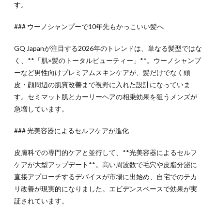
す。
### ウーノシャンプーで10年先もかっこいい髪へ
GQ Japanが注目する2026年のトレンドは、単なる髪型ではな
く、**「肌×髪のトータルビューティー」**。ウーノシャンプ
ーなど男性向けプレミアムスキンケアが、髪だけでなく頭
皮・顔周辺の肌質改善まで視野に入れた設計になっていま
す。セミマット肌とカーリーヘアの相乗効果を狙うメンズが
急増しています。
### 光美容器によるセルフケアが進化
皮膚科での専門的ケアと並行して、**光美容器によるセルフ
ケアが大型アップデート**。高い周波数で毛穴や皮脂分泌に
直接アプローチするデバイスが市場に出始め、自宅でのテカ
リ改善が現実的になりました。エビデンスベースで効果が実
証されています。