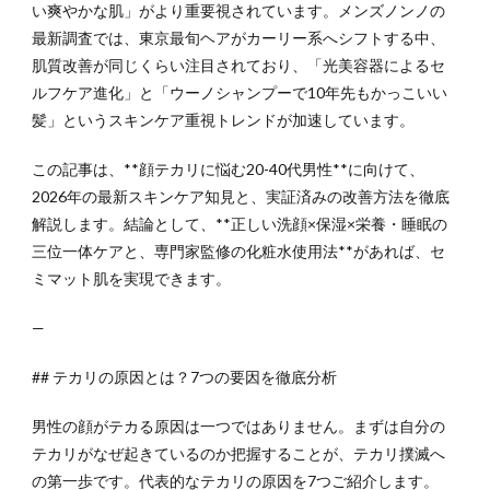
い爽やかな肌」がより重要視されています。メンズノンノの
最新調査では、東京最旬ヘアがカーリー系へシフトする中、
肌質改善が同じくらい注目されており、「光美容器によるセ
ルフケア進化」と「ウーノシャンプーで10年先もかっこいい
髪」というスキンケア重視トレンドが加速しています。
この記事は、**顔テカリに悩む20-40代男性**に向けて、
2026年の最新スキンケア知見と、実証済みの改善方法を徹底
解説します。結論として、**正しい洗顔×保湿×栄養・睡眠の
三位一体ケアと、専門家監修の化粧水使用法**があれば、セ
ミマット肌を実現できます。
—
## テカリの原因とは？7つの要因を徹底分析
男性の顔がテカる原因は一つではありません。まずは自分の
テカリがなぜ起きているのか把握することが、テカリ撲滅へ
の第一歩です。代表的なテカリの原因を7つご紹介します。