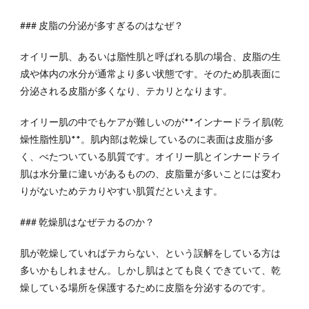
### 皮脂の分泌が多すぎるのはなぜ？
オイリー肌、あるいは脂性肌と呼ばれる肌の場合、皮脂の生
成や体内の水分が通常より多い状態です。そのため肌表面に
分泌される皮脂が多くなり、テカリとなります。
オイリー肌の中でもケアが難しいのが**インナードライ肌(乾
燥性脂性肌)**。肌内部は乾燥しているのに表面は皮脂が多
く、べたついている肌質です。オイリー肌とインナードライ
肌は水分量に違いがあるものの、皮脂量が多いことには変わ
りがないためテカりやすい肌質だといえます。
### 乾燥肌はなぜテカるのか？
肌が乾燥していればテカらない、という誤解をしている方は
多いかもしれません。しかし肌はとても良くできていて、乾
燥している場所を保護するために皮脂を分泌するのです。