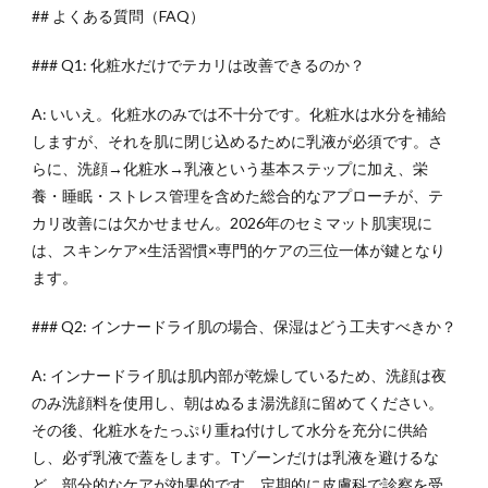
## よくある質問（FAQ）
### Q1: 化粧水だけでテカリは改善できるのか？
A: いいえ。化粧水のみでは不十分です。化粧水は水分を補給
しますが、それを肌に閉じ込めるために乳液が必須です。さ
らに、洗顔→化粧水→乳液という基本ステップに加え、栄
養・睡眠・ストレス管理を含めた総合的なアプローチが、テ
カリ改善には欠かせません。2026年のセミマット肌実現に
は、スキンケア×生活習慣×専門的ケアの三位一体が鍵となり
ます。
### Q2: インナードライ肌の場合、保湿はどう工夫すべきか？
A: インナードライ肌は肌内部が乾燥しているため、洗顔は夜
のみ洗顔料を使用し、朝はぬるま湯洗顔に留めてください。
その後、化粧水をたっぷり重ね付けして水分を充分に供給
し、必ず乳液で蓋をします。Tゾーンだけは乳液を避けるな
ど、部分的なケアが効果的です。定期的に皮膚科で診察を受