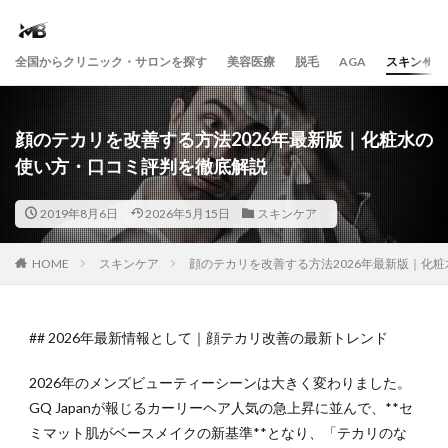
全国からクリニック・サロンを探す
美容医療
脱毛
AGA
スキンケア
顔のテカリを改善する方法2026年最新版｜化粧水の
使い方・口コミ評判を徹底解説
2019年8月6日
2026年5月15日
スキンケア
HOME
スキンケア
顔のテカリを改善する方法2026年最新版｜化
## 2026年最新情報として｜顔テカリ改善の最新トレンド
2026年のメンズビューティーシーンは大きく変わりました。
GQ Japanが報じるカーリーヘア人気の急上昇に並んで、**セ
ミマット肌がベースメイクの新基準**となり、「テカリのな