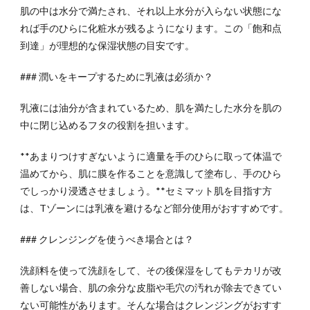
肌の中は水分で満たされ、それ以上水分が入らない状態にな
れば手のひらに化粧水が残るようになります。この「飽和点
到達」が理想的な保湿状態の目安です。
### 潤いをキープするために乳液は必須か？
乳液には油分が含まれているため、肌を満たした水分を肌の
中に閉じ込めるフタの役割を担います。
**あまりつけすぎないように適量を手のひらに取って体温で
温めてから、肌に膜を作ることを意識して塗布し、手のひら
でしっかり浸透させましょう。**セミマット肌を目指す方
は、Tゾーンには乳液を避けるなど部分使用がおすすめです。
### クレンジングを使うべき場合とは？
洗顔料を使って洗顔をして、その後保湿をしてもテカリが改
善しない場合、肌の余分な皮脂や毛穴の汚れが除去できてい
ない可能性があります。そんな場合はクレンジングがおすす