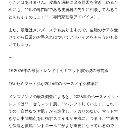
うことはありません。皮脂が過剰に出る原因を突き止めるた
めにも、**肌の専門家である皮膚科の先生に相談してみるこ
とをおすすめします**（専門家監修アドバイス）。
また、最近はメンズエステもありますので、皮脂のケアを受
けてから日常のお手入れについてアドバイスをもらうのも良
いでしょう。
—
## 2026年の最新トレンド｜セミマット肌実現の最前線
### セミマット肌が2026年のベースメイク標準に
メンズノンノの最新調査によると、2026年のベースメイクト
レンドは**「セミマット肌」**へシフトしています。これま
での「自然なツヤ肌」から進化し、テカリのない、マットす
ぎない中間地点を目指すスタイルが主流に。つまり、**適切
な保湿と皮脂コントロール**がより重要になっているので