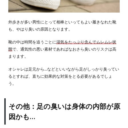
角質
をケ
アす
る
外歩きが多い男性にとって相棒といってもよい履きなれた靴
も、やはり臭いの原因となります。
3.4
靴の
靴の中は時間を追うごとに
湿気をたっぷり含んでムレムレ状
サイ
ズを
態
で、通気性の悪い素材であればなおさら臭いのリスクは高
チェ
まります。
ック
する
オシャレは足元から…などといいながら足がしっかり臭ってい
3.5
るとすれば、直ちに効果的な対策をとる必要があるでしょ
スト
う。
イッ
クに
なり
その他：足の臭いは身体の内部が原
すぎ
ない
因かも…
こと
も大
切