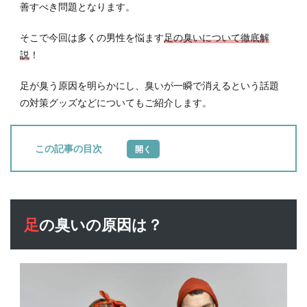
善すべき問題となります。
そこで今回は多くの男性を悩ます
足の臭いについて徹底解
説
！
足が臭う原因を明らかにし、臭いが一瞬で消えるという話題
の対策グッズなどについてもご紹介します。
目次
1
足の
臭い
の原
足の臭いの原因は？
因
は？
1.1
原因
1：足
その