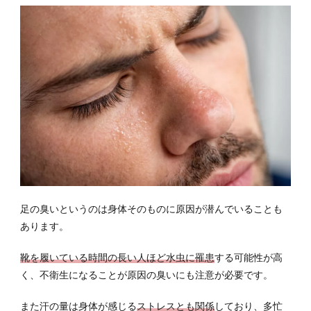
4
身近
な天
然成
分で
足の
臭い
を予
防す
る
4.1
重曹
を活
足の臭いというのは身体そのものに原因が潜んでいることも
用
あります。
4.2
ミョ
靴を履いている時間の長い人ほど水虫に罹患
する可能性が高
ウバ
く、不衛生になることが原因の臭いにも注意が必要です。
ンを
活用
また汗の量は身体が感じる
ストレスとも関係
しており、多忙