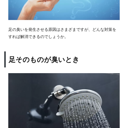
軽に
ケア
でき
る方
法
足の臭いを発生させる原因はさまざまですが、どんな対策を
は？
すれば解消できるのでしょうか。
6
足の
臭い
足そのものが臭いとき
対策
に有
効な
グッ
ズ：
臭い
や角
質オ
フで
きる
石鹸
7