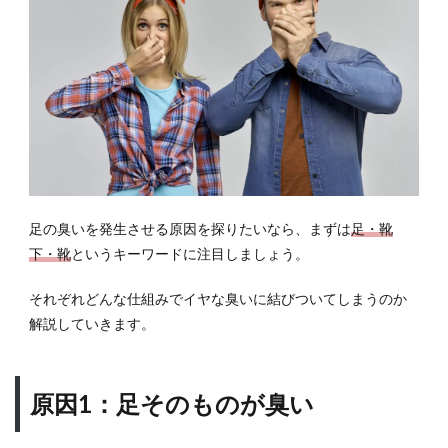
もの
が臭
い
1.2
原因
2：靴
下が
臭い
1.3
原因
足の臭いを発生させる原因を探りたいなら、まずは
足・靴
3：靴
下・靴
というキーワードに注目しましょう。
が臭
い
それぞれどんな仕組みでイヤな臭いに結びついてしまうのか
1.4
解説していきます。
その
他：
足の
原因1：足そのものが臭い
臭い
は身
体の