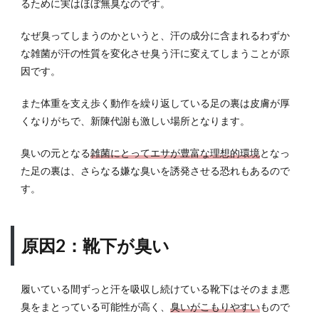
るために実はほぼ無臭なのです。
靴下
が臭
なぜ臭ってしまうのかというと、汗の成分に含まれるわずか
いと
き
な雑菌が汗の性質を変化させ臭う汗に変えてしまうことが原
因です。
2.3
靴が
また体重を支え歩く動作を繰り返している足の裏は皮膚が厚
臭い
とき
くなりがちで、新陳代謝も激しい場所となります。
2.4
臭いの元となる
雑菌にとってエサが豊富な理想的環境
となっ
身体
た足の裏は、さらなる嫌な臭いを誘発させる恐れもあるので
の内
す。
側に
問題
があ
ると
原因2：靴下が臭い
き
3
洗っ
履いている間ずっと汗を吸収し続けている靴下はそのまま悪
ても
臭をまとっている可能性が高く、
臭いがこもりやすい
もので
クサ