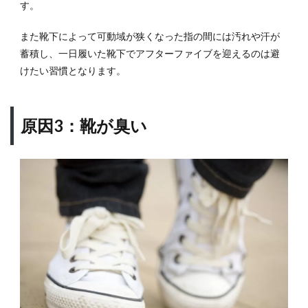
す。
イ！
足の
また靴下によって可動域が狭くなった指の間には汚れや汗が
臭い
を未
蓄積し、一日履いた靴下でアフターファイブを迎えるのは避
然に
けたい習慣となります。
防ぐ
ヒン
ト
原因3：靴が臭い
3.1
ゴシ
ゴシ
洗い
はや
める
3.2
足の
爪を
切る
3.3
足の