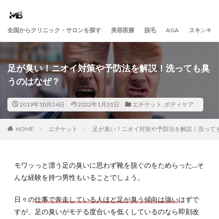
全国からクリニック・サロンを探す
美容医療
脱毛
AGA
スキンケア
足が臭い！ニオイ対策や予防法を解説！洗っても臭
うのはなぜ？
2019年10月24日
2022年1月31日
エチケット
,
ボディケア
HOME
エチケット
足が臭い！ニオイ対策や予防法を解説！洗って
モワッっと漂う足の臭いに思わず靴を脱ぐのをためらった…そ
んな経験を持つ男性もいることでしょう。
日々の
仕事で奔走している人ほど足が臭う傾向は強い
はずで
すが、足の臭いがモテる度合いを低くしているのなら即刻改