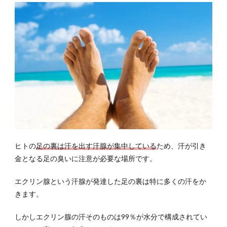
内部
が原
因か
も…
2
どう
取り
組
む？
足の
臭い
の対
策
ヒトの
足の裏は汗を出す汗腺が集中している
ため、汗が引き
2.1
金となる足の臭いに注意が必要な場所です。
足そ
のも
エクリン腺という汗腺が発達した足の裏は特に多くの汗をか
のが
きます。
臭い
とき
しかしエクリン腺の汗そのものは99％が水分で構成されてい
2.2