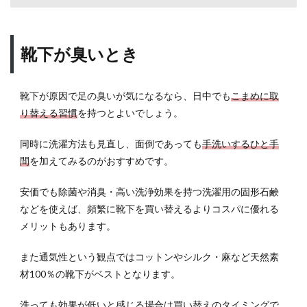
ック
ス
9
靴下が臭いとき
足の
臭い
対策
靴下が原因で足の臭いが気になるなら、日中でも
こまめに取
に有
り替える習慣
を持つとよいでしょう。
効な
グッ
ズ：
同時に洗濯方法も見直し、面倒であっても
手洗いするひと手
竹炭
間
を加えてみるのがおすすめです。
10
安価でも除菌や消臭・高い洗浄効果を持つ洗濯用の固形石鹸
足が
臭
などを使えば、頻繁に靴下を買い替えるよりコスパに優れる
い！
メリットもあります。
ニオ
イ対
また通気性という観点ではコットンやシルク・麻など天然素
策や
材100％の靴下がベストとなります。
予防
法ま
とめ
洗っても効果が低いと感じる場合は買い替えのタイミングで