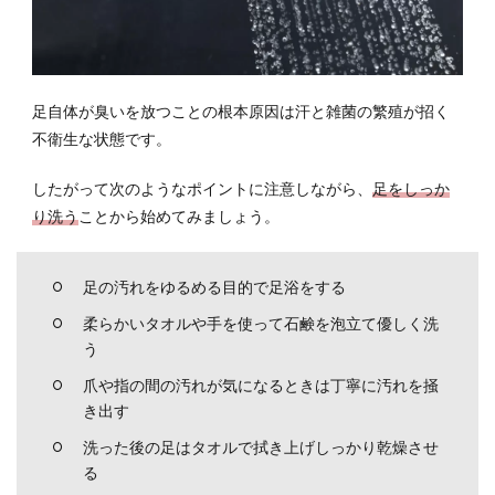
足の
臭い
対策
に有
足自体が臭いを放つことの根本原因は汗と雑菌の繁殖が招く
効な
グッ
不衛生な状態です。
ズ：
フッ
したがって次のようなポイントに注意しながら、
足をしっか
トク
り洗う
ことから始めてみましょう。
リー
ム
8
足の汚れをゆるめる目的で足浴をする
足の
柔らかいタオルや手を使って石鹸を泡立て優しく洗
臭い
う
対策
に有
爪や指の間の汚れが気になるときは丁寧に汚れを掻
効な
き出す
グッ
ズ：
洗った後の足はタオルで拭き上げしっかり乾燥させ
5本
る
指ソ