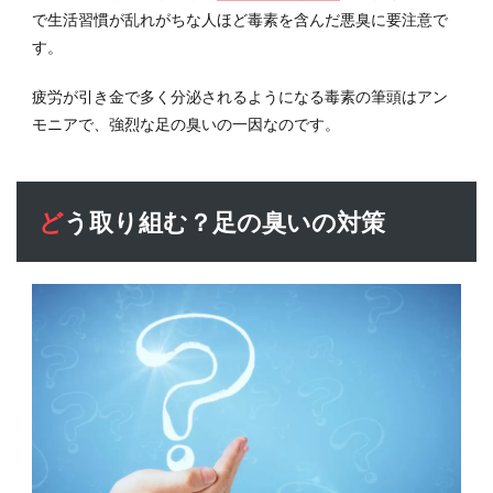
5
で生活習慣が乱れがちな人ほど毒素を含んだ悪臭に要注意で
足の
す。
臭い
が一
疲労が引き金で多く分泌されるようになる毒素の筆頭はアン
瞬で
モニアで、強烈な足の臭いの一因なのです。
消え
る方
法っ
て？
どう取り組む？足の臭いの対策
5.1
足の
臭い
の救
世主
は白
いパ
ウダ
ー
5.2
もっ
と手