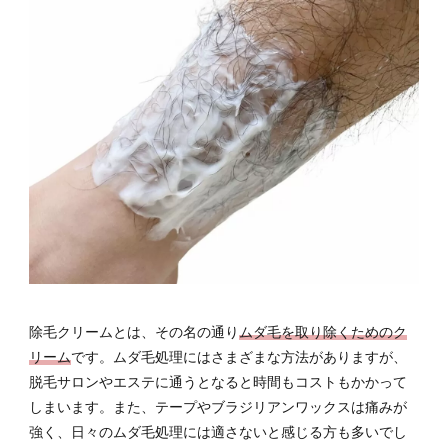
クリ
ーム
の使
い方
2.1
パッ
チテ
スト
2.2
除毛
クリ
ーム
を塗
る
除毛クリームとは、その名の通り
ムダ毛を取り除くためのク
2.3
リーム
です。ムダ毛処理にはさまざまな方法がありますが、
除毛
クリ
脱毛サロンやエステに通うとなると時間もコストもかかって
ーム
しまいます。また、テープやブラジリアンワックスは痛みが
を落
強く、日々のムダ毛処理には適さないと感じる方も多いでし
とす