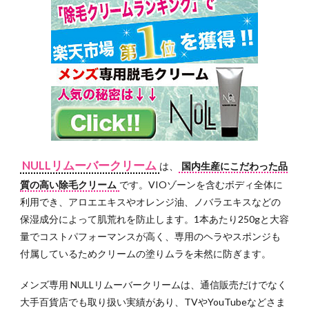
NULLリムーバークリーム
は、
国内生産にこだわった品
質の高い除毛クリーム
です。VIOゾーンを含むボディ全体に
利用でき、アロエエキスやオレンジ油、ノバラエキスなどの
保湿成分によって肌荒れを防止します。1本あたり250gと大容
量でコストパフォーマンスが高く、専用のヘラやスポンジも
付属しているためクリームの塗りムラを未然に防ぎます。
メンズ専用 NULLリムーバークリームは、通信販売だけでなく
大手百貨店でも取り扱い実績があり、TVやYouTubeなどさま