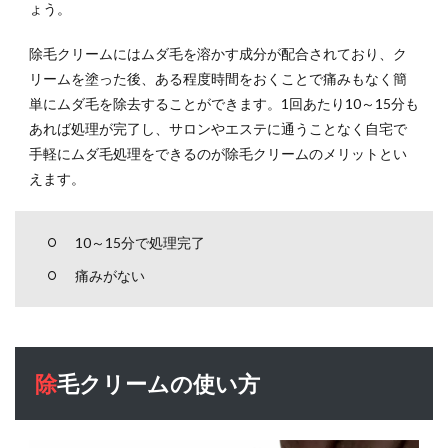
ょう。
3
おす
除毛クリームにはムダ毛を溶かす成分が配合されており、ク
すめ
リームを塗った後、ある程度時間をおくことで痛みもなく簡
除毛
単にムダ毛を除去することができます。1回あたり10～15分も
クリ
ーム
あれば処理が完了し、サロンやエステに通うことなく自宅で
5選
手軽にムダ毛処理をできるのが除毛クリームのメリットとい
3.1
えます。
MENTSURU（メ
ンツル）
10～15分で処理完了
3.2
痛みがない
メン
ズ専
用
NULL
リム
ーバ
除毛クリームの使い方
ーク
リー
ム