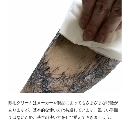
3.3
リム
ーバ
ーグ
ート
3.4
MONOVO
ヘアリム
ーバーク
リーム
3.5
ソラ
ンシ
ア
4
除毛クリームはメーカーや製品によってもさまざまな特徴が
自宅
ありますが、基本的な使い方は共通しています。難しい手順
での
ではないため、基本の使い方をぜひ覚えておきましょう。
ムダ
毛処