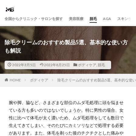
全国からクリニック・サロンを探す
美容医療
脱毛
AGA
スキンケア
除毛クリームのおすすめ製品5選、基本的な使い方
も解説
2022年3月5日
2022年8月25日
ボディケア
,
脱毛
HOME
ボディケア
除毛クリームのおすすめ製品5選、基本的な使
腕や脚、脇など、さまざまな部位のムダ毛処理に頭を悩ませ
ている方も多いのではないでしょうか。特に男性の場合、女
性に比べて体毛が太く濃いため、ムダ毛処理をしても数日で
生えてきてしまい、そのたびにカミソリなどで処理する必要
があります。また、体毛を剃った後のチクチクとした痛みや