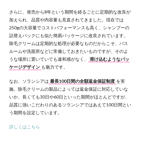
さらに、発売から8年という期間を経るごとに定期的な改良が
加えられ、品質や内容量も見直されてきました。現在では
250gの大容量でコストパフォーマンスも高く、シャンプーの
詰替えパックにも似た簡易パッケージに改良されています。
除毛クリームは定期的な処理が必要なものだからこそ、バス
ルームや洗面所などに常備しておきたいものですが、そのよ
うな場所に置いていても違和感がなく、
溶け込むようなパッ
ケージデザイン
も魅力です。
なお、ソランシアは
最長100日間の全額返金保証制度
を実
施。除毛クリームの製品によっては返金保証に対応していな
いか、長くても30日や60日といった期間がほとんどですが、
品質に強いこだわりのあるソランシアではあえて100日間とい
う期間を設定しています。
詳しくはこちら