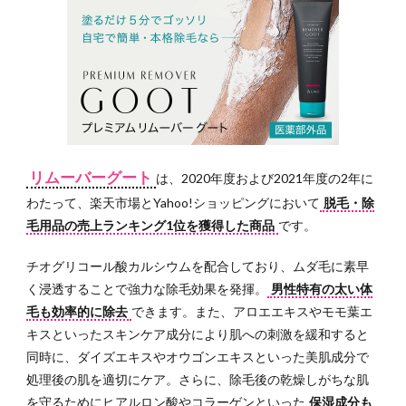
リムーバーグート
は、2020年度および2021年度の2年に
わたって、楽天市場とYahoo!ショッピングにおいて
脱毛・除
毛用品の売上ランキング1位を獲得した商品
です。
チオグリコール酸カルシウムを配合しており、ムダ毛に素早
く浸透することで強力な除毛効果を発揮。
男性特有の太い体
毛も効率的に除去
できます。また、アロエエキスやモモ葉エ
キスといったスキンケア成分により肌への刺激を緩和すると
同時に、ダイズエキスやオウゴンエキスといった美肌成分で
処理後の肌を適切にケア。さらに、除毛後の乾燥しがちな肌
を守るためにヒアルロン酸やコラーゲンといった
保湿成分も