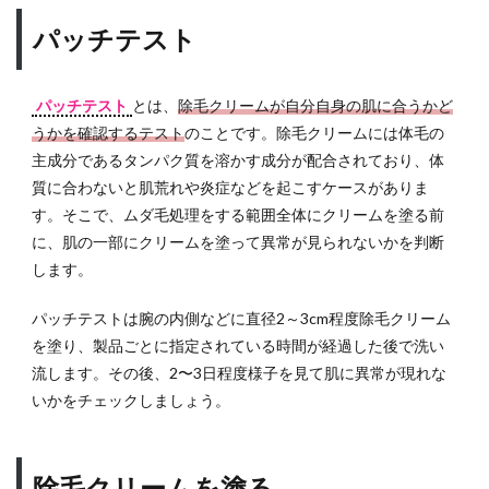
理に
最適
パッチテスト
な除
毛ク
リー
パッチテスト
とは、
除毛クリームが自分自身の肌に合うかど
ム
うかを確認するテスト
のことです。除毛クリームには体毛の
5
主成分であるタンパク質を溶かす成分が配合されており、体
自宅
質に合わないと肌荒れや炎症などを起こすケースがありま
や職
す。そこで、ムダ毛処理をする範囲全体にクリームを塗る前
場か
ら近
に、肌の一部にクリームを塗って異常が見られないかを判断
くの
します。
脱毛
サロ
パッチテストは腕の内側などに直径2～3cm程度除毛クリーム
ンを
を塗り、製品ごとに指定されている時間が経過した後で洗い
探す
流します。その後、2〜3日程度様子を見て肌に異常が現れな
いかをチェックしましょう。
除毛クリームを塗る