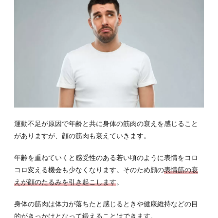
ある
食材
を選
ぶ
3.2
コラ
ーゲ
ンの
生成
を促
す食
事を
運動不足が原因で年齢と共に身体の筋肉の衰えを感じること
心が
がありますが、顔の筋肉も衰えていきます。
ける
3.3
年齢を重ねていくと感受性のある若い頃のように表情をコロ
入浴
コロ変える機会も少なくなります。そのため顔の
表情筋の衰
で顔
えが顔のたるみを引き起こします
。
のた
るみ
身体の筋肉は体力が落ちたと感じるときや健康維持などの目
に働
きか
的がきっかけとなって鍛えることはできます。