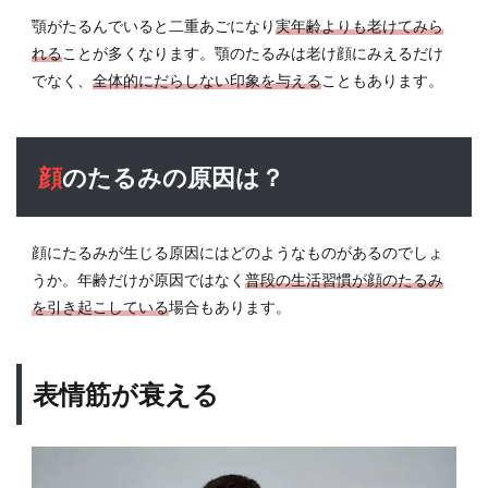
2.5
顎がたるんでいると二重あごになり
実年齢よりも老けてみら
質の
れる
ことが多くなります。顎のたるみは老け顔にみえるだけ
悪い
でなく、
全体的にだらしない印象を与える
こともあります。
睡眠
を続
けて
いる
顔のたるみの原因は？
3
普段
から
顔にたるみが生じる原因にはどのようなものがあるのでしょ
心が
うか。年齢だけが原因ではなく
普段の生活習慣が顔のたるみ
けた
い顔
を引き起こしている
場合もあります。
のた
るみ
対策
表情筋が衰える
3.1
抗酸
化作
用の