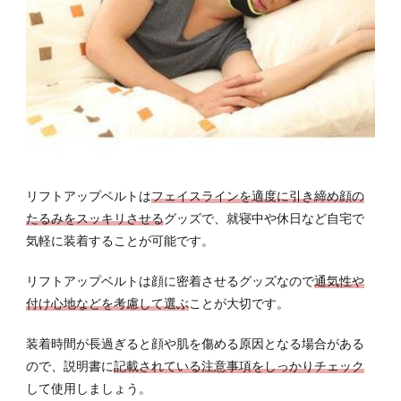
リフトアップベルトは
フェイスラインを適度に引き締め顔の
たるみをスッキリさせる
グッズで、就寝中や休日など自宅で
気軽に装着することが可能です。
リフトアップベルトは顔に密着させるグッズなので
通気性や
付け心地などを考慮して選ぶ
ことが大切です。
装着時間が長過ぎると顔や肌を傷める原因となる場合がある
ので、説明書に
記載されている注意事項をしっかりチェック
して使用しましょう。