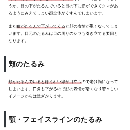
うか。目の下がたるんでいると目の下に影ができてクマがあ
2.1
るようにみえてしまい顔全体がくすんでしまいます。
表情
筋が
衰え
また
瞼がたるんで下がってくる
と顔の表情が重くなってしま
る
います。目元のたるみは目の周りのシワも引き立てる要因と
なります。
2.2
猫背
や頭
の筋
頬のたるみ
肉の
凝り
2.3
頬がたるんでいるとほうれい線が目立つ
ので老け顔になって
紫外
しまいます。口角も下がるので顔の表情が暗くなり若々しい
線を
イメージからは遠ざかります。
浴び
る
2.4
顎・フェイスラインのたるみ
タバ
コ