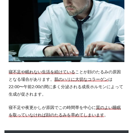
イプ
ロー
ラー
6
顔の
たる
みに
有効
なグ
ッ
ズ：
寝不足や眠れない生活を続けている
ことが顔のたるみの原因
リフ
となる場合があります。
肌のハリに大切なコラーゲン
は
トア
ップ
22:00〜午前2:00の間に多く分泌される成長ホルモンによって
ベル
生成が促されます。
ト
7
寝不足や夜更かしが原因でこの時間帯を中心に
質のよい睡眠
顔の
を取っていなければ顔のたるみを早めてしまいます
。
たる
みに
有効