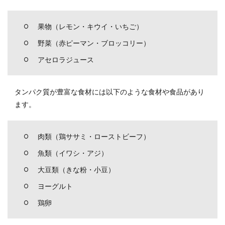
物
9.2
果物（レモン・キウイ・いちご）
適度
な力
野菜（赤ピーマン・ブロッコリー）
でマ
アセロラジュース
ッサ
ージ
する
タンパク質が豊富な食材には以下のような食材や食品があり
9.3
ます。
肌を
傷つ
けな
肉類（鶏ササミ・ローストビーフ）
いよ
う指
魚類（イワシ・アジ）
の腹
大豆類（きな粉・小豆）
でマ
ッサ
ヨーグルト
ージ
する
鶏卵
9.4