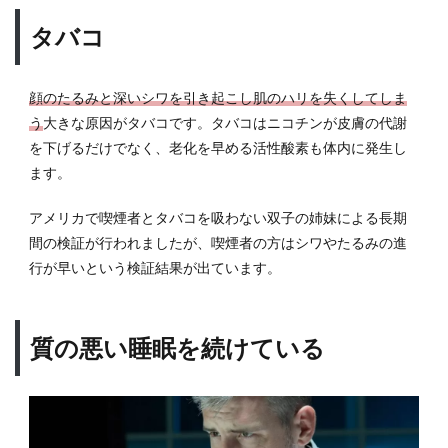
顎・
フェ
タバコ
イス
ライ
ンの
顔のたるみと深いシワを引き起こし肌のハリを失くしてしま
たる
う
大きな原因がタバコです。タバコはニコチンが皮膚の代謝
み
を下げるだけでなく、老化を早める活性酸素も体内に発生し
4.5
ます。
ヘッ
ドマ
アメリカで喫煙者とタバコを吸わない双子の姉妹による長期
ッサ
間の検証が行われましたが、喫煙者の方はシワやたるみの進
ージ
行が早いという検証結果が出ています。
5
顔の
たる
みに
質の悪い睡眠を続けている
有効
なグ
ッ
ズ：
シェ