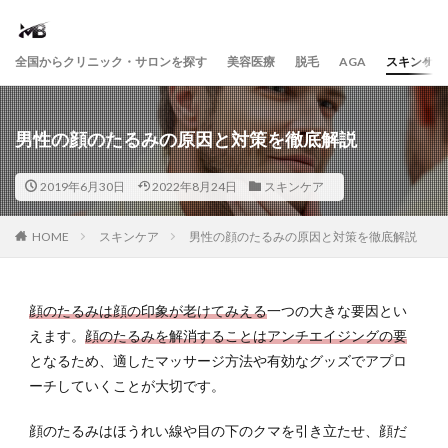
全国からクリニック・サロンを探す
美容医療
脱毛
AGA
スキンケア
男性の顔のたるみの原因と対策を徹底解説
2019年6月30日
2022年8月24日
スキンケア
HOME
スキンケア
男性の顔のたるみの原因と対策を徹底解説
顔のたるみは顔の印象が老けてみえる
一つの大きな要因とい
えます。
顔のたるみを解消することはアンチエイジングの要
となるため、適したマッサージ方法や有効なグッズでアプロ
ーチしていくことが大切です。
顔のたるみはほうれい線や目の下のクマを引き立たせ、顔だ