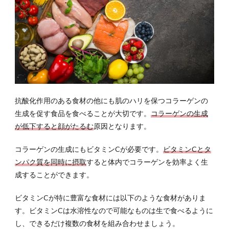
たる
み：
顎の
スト
レッ
チ
9
マッ
サー
抗酸化作用のある食材の他にも肌のハリを保つコラーゲンの
ジを
する
生成を促す食品を食べることが大切です。
コラーゲンの生成
際の
が低下すると顔がたるむ
原因となります。
注意
点
コラーゲンの生成にもビタミンCが必要です。
ビタミンCとタ
9.1
ンパク質を同時に摂取
すると体内でコラーゲンを効率よく生
マッ
成することができます。
サー
ジの
ビタミンCが特に豊富な食材には以下のような食材がありま
やり
す。ビタミンCは水溶性なので可能なものは生で食べるように
すぎ
は禁
し、できるだけ複数の食材を組み合わせましょう。