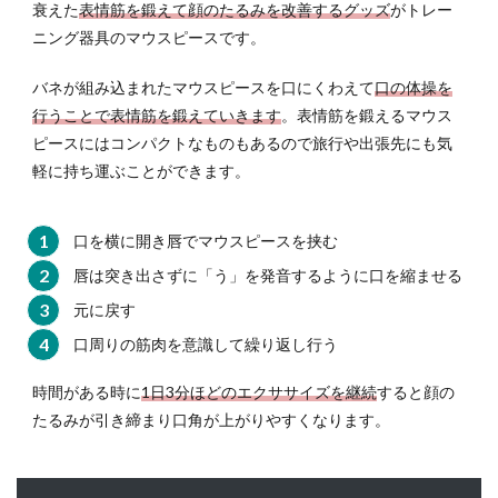
衰えた
表情筋を鍛えて顔のたるみを改善するグッズ
がトレー
ニング器具のマウスピースです。
バネが組み込まれたマウスピースを口にくわえて
口の体操を
行うことで表情筋を鍛えていきます
。表情筋を鍛えるマウス
ピースにはコンパクトなものもあるので旅行や出張先にも気
軽に持ち運ぶことができます。
口を横に開き唇でマウスピースを挟む
唇は突き出さずに「う」を発音するように口を縮ませる
元に戻す
口周りの筋肉を意識して繰り返し行う
時間がある時に
1日3分ほどのエクササイズを継続
すると顔の
たるみが引き締まり口角が上がりやすくなります。