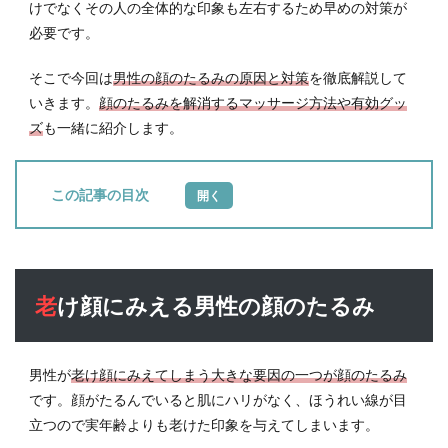
けでなくその人の全体的な印象も左右するため早めの対策が
必要です。
そこで今回は
男性の顔のたるみの原因と対策
を徹底解説して
いきます。
顔のたるみを解消するマッサージ方法や有効グッ
ズ
も一緒に紹介します。
目次
1
老け
顔に
みえ
老け顔にみえる男性の顔のたるみ
る男
性の
顔の
たる
男性が
老け顔にみえてしまう大きな要因の一つが顔のたるみ
み
です。顔がたるんでいると肌にハリがなく、ほうれい線が目
1.1
立つので実年齢よりも老けた印象を与えてしまいます。
目元