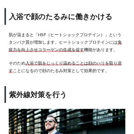
マッ
サー
ジク
入浴で顔のたるみに働きかける
リー
ムを
使う
肌が温まると「HSP（ヒートショックプロテイン）」という
タンパク質が増加します。ヒートショックプロテインには
免
10
男性
疫力を向上させコラーゲンの生成を促す
機能があります。
の顔
のた
そのため
入浴で肌をじっくり温めることは顔のハリを取り戻
るみ
す
ことになるので顔のたるみ対策として効果的です。
の原
因と
対策
まと
紫外線対策を行う
め
11
自宅
や職
場か
ら近