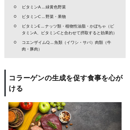
たる
ビタミンA … 緑黄色野菜
み：
ビタミンC … 野菜・果物
眼輪
筋を
ビタミンE … ナッツ類・植物性油脂・かぼちゃ（ビ
強化
タミンA、ビタミンCと合わせて摂取すると効果的）
する
体操
コエンザイムQ … 魚類（イワシ・サバ）肉類（牛
肉・豚肉）
8.2
頬の
たる
み：
顔の
コラーゲンの生成を促す食事を心が
筋ト
レ
ける
8.3
顎・
フェ
イス
ライ
ンの