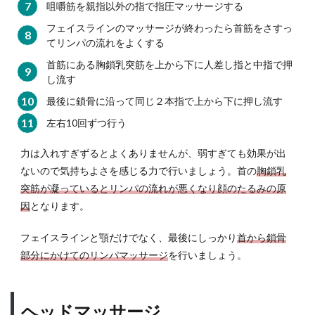
咀嚼筋を親指以外の指で指圧マッサージする
フェイスラインのマッサージが終わったら首筋をさすっ
てリンパの流れをよくする
首筋にある胸鎖乳突筋を上から下に人差し指と中指で押
し流す
最後に鎖骨に沿って同じ２本指で上から下に押し流す
左右10回ずつ行う
力は入れすぎずるとよくありませんが、弱すぎても効果が出
ないので気持ちよさを感じる力で行いましょう。首の
胸鎖乳
突筋が凝っているとリンパの流れが悪くなり顔のたるみの原
因
となります。
フェイスラインと顎だけでなく、最後にしっかり
首から鎖骨
部分にかけてのリンパマッサージ
を行いましょう。
ヘッドマッサージ