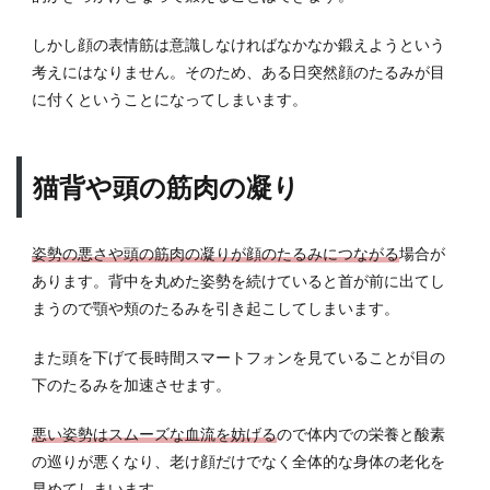
ける
しかし顔の表情筋は意識しなければなかなか鍛えようという
3.4
考えにはなりません。そのため、ある日突然顔のたるみが目
紫外
線対
に付くということになってしまいます。
策を
行う
3.5
猫背や頭の筋肉の凝り
顔の
たる
みを
姿勢の悪さや頭の筋肉の凝りが顔のたるみにつながる
場合が
解消
あります。背中を丸めた姿勢を続けていると首が前に出てし
する
まうので顎や頬のたるみを引き起こしてしまいます。
マッ
サー
ジを
また頭を下げて長時間スマートフォンを見ていることが目の
行う
下のたるみを加速させます。
4
悪い姿勢はスムーズな血流を妨げる
ので体内での栄養と酸素
顔の
たる
の巡りが悪くなり、老け顔だけでなく全体的な身体の老化を
みを
早めてしまいます。