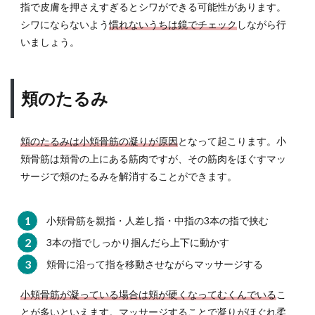
指で皮膚を押さえすぎるとシワができる可能性があります。
シワにならないよう
慣れないうちは鏡でチェック
しながら行
いましょう。
頬のたるみ
頬のたるみは小頬骨筋の凝りが原因
となって起こります。小
頬骨筋は頬骨の上にある筋肉ですが、その筋肉をほぐすマッ
サージで頬のたるみを解消することができます。
小頬骨筋を親指・人差し指・中指の3本の指で挟む
3本の指でしっかり掴んだら上下に動かす
頬骨に沿って指を移動させながらマッサージする
小頬骨筋が凝っている場合は頬が硬くなってむくんでいる
こ
とが多いといえます。マッサージすることで凝りがほぐれ柔