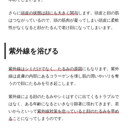
解消
する
さらに
頭皮の状態は顔にも大きく関与
します。頭皮と顔の肌
マッ
はつながっているので、頭の筋肉が凝ってしまい頭皮に柔軟
サー
ジ方
性がなくなると顔がたるんで老け顔になってしまいます。
法
4.1
目の
紫外線を浴びる
下た
るみ
紫外線はシミだけでなく、たるみの原因
にもなります。紫外
4.2
線は皮膚の内部にあるコラーゲンを壊し肌の潤いやハリを奪
瞼の
たる
うので顔にたるみを引き起こします。
み
紫外線による顔のたるみやシミはすぐに出てくるトラブルで
4.3
はなく、ある年齢になるといきなり顕著に現れてきます。若
頬の
たる
いからといって
紫外線対策を怠っていると顔のたるみを早め
み
る
ことになってしまうのです。
4.4