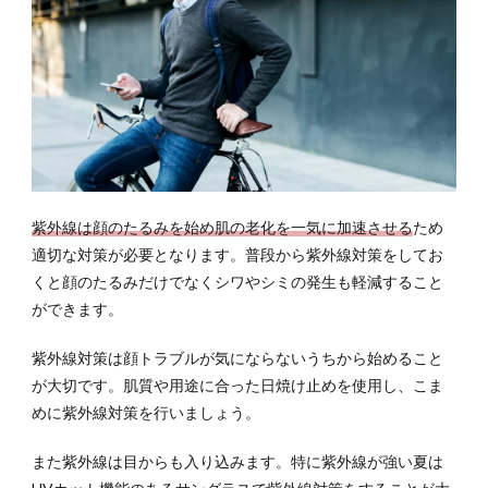
くの
痩
身・
医療
ダイ
エッ
トの
クリ
ニッ
クを
紫外線は顔のたるみを始め肌の老化を一気に加速させる
ため
探す
適切な対策が必要となります。普段から紫外線対策をしてお
くと顔のたるみだけでなくシワやシミの発生も軽減すること
ができます。
紫外線対策は顔トラブルが気にならないうちから始めること
が大切です。肌質や用途に合った日焼け止めを使用し、こま
めに紫外線対策を行いましょう。
また紫外線は目からも入り込みます。特に紫外線が強い夏は