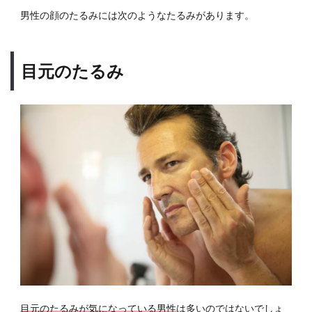
のた
男性の顔のたるみには次のようなたるみがあります。
るみ
1.2
頬の
目元のたるみ
たる
み
1.3
顎・
フェ
イス
ライ
ンの
たる
み
2
顔の
たる
みの
原因
は？
目元のたるみが気になっている男性
は多いのではないでしょ