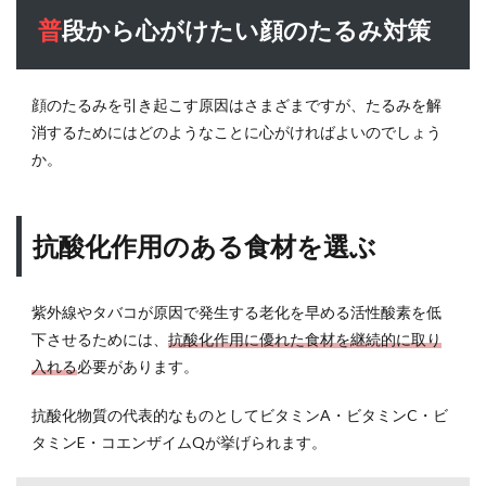
なグ
普段から心がけたい顔のたるみ対策
ッ
ズ：
表情
筋を
顔のたるみを引き起こす原因はさまざまですが、たるみを解
鍛え
消するためにはどのようなことに心がければよいのでしょう
るマ
か。
ウス
ピー
ス
抗酸化作用のある食材を選ぶ
8
顔の
たる
紫外線やタバコが原因で発生する老化を早める活性酸素を低
みを
改善
下させるためには、
抗酸化作用に優れた食材を継続的に取り
する
入れる
必要があります。
エク
ササ
抗酸化物質の代表的なものとしてビタミンA・ビタミンC・ビ
イズ
タミンE・コエンザイムQが挙げられます。
8.1
目の